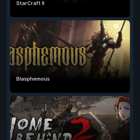
StarCraft II
Blasphemous