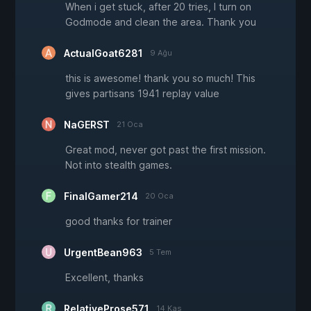
When i get stuck, after 20 tries, I turn on
Godmode and clean the area. Thank you
ActualGoat6281
9 Ağu
this is awesome! thank you so much! This
gives partisans 1941 replay value
NaGERST
21 Oca
Great mod, never got past the first mission.
Not into stealth games.
FinalGamer214
20 Oca
good thanks for trainer
UrgentBean963
5 Tem
Excellent, thanks
RelativeProse571
14 Kas