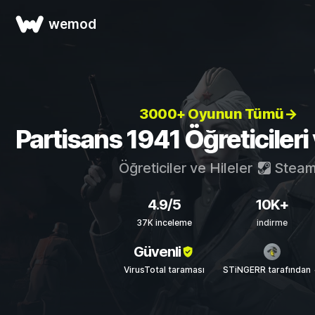
wemod
3000+ Oyunun Tümü→
Partisans 1941 Öğreticileri 
Öğreticiler ve Hileler
Stea
4.9/5
10K+
37K inceleme
indirme
Güvenli
VirusTotal taraması
STiNGERR tarafından