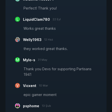
Perfect! Thank you!
LiquidClam780
22 Eyl
Works great thanks
Welly1963
12 Haz
they worked great thanks.
Mylo-s
31 May
Thank you Devs for supporting Partisans
1941
Vicxent
10 Mar
epic gamer moment
psphome
13 Şub