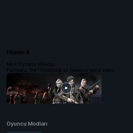
Hileler
4
Mod Oynanış Videosu
Partisans 1941 modlarına ve hilelerine genel bakış
Oyuncu Modları