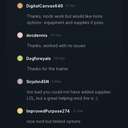
DigitalCanvas646
8 Tem
Thanks, mods work but would like more
options- equipment and supplies if poss.
docdennis
30 Haz
Thanks. worked with no issues
Dogforeyals
29 Haz
Thanks for the trainer
Sirjohn45N
5 May
too bad you could not have added supplies
LOL, but a great helping mod this is :).
ImprovedPurpose274
12 Şub
nice mod but limited options