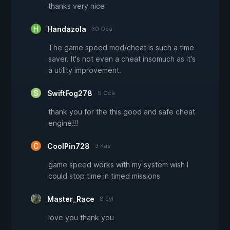
thanks very nice
Handazola
30 Oca
The game speed mod/cheat is such a time
saver. It's not even a cheat insomuch as it's
a utility improvement.
SwiftFog278
9 Oca
thank you for the this good and safe cheat
engine!!!
CoolPin728
3 Kas
game speed works with my system wish I
could stop time in timed missions
Master_Race
8 Eyl
love you thank you