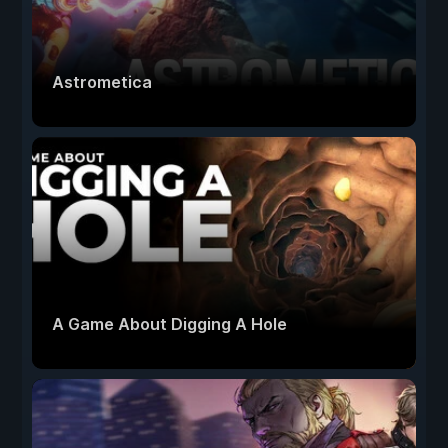
Astrometica
A Game About Digging A Hole