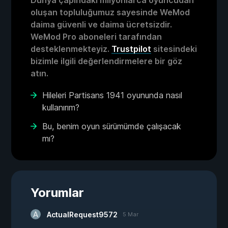
oluşan topluluğumuz sayesinde WeMod
daima güvenli ve daima ücretsizdir.
WeMod Pro aboneleri tarafından
desteklenmekteyiz.
Trustpilot
sitesindeki
bizimle ilgili değerlendirmelere bir göz
atın.
Hileleri Partisans 1941 oyununda nasıl
kullanırım?
Bu, benim oyun sürümümde çalışacak
mı?
Yorumlar
ActualRequest9572
5 Mar