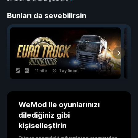
Bunları da sevebilirsin
11 hile
1 ay önce
WeMod ile oyunlarınızı
dilediğiniz gibi
kişiselleştirin
Dünya çapındaki milyonlarca oyuncudan