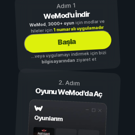
Adım 1
WeMod'u İndir
için modlar ve
3000+ oyun
,
WeMod
1 numaralı uygulamadır
hileler için
Başla
...veya uygulamayı indirmek için bizi
ziyaret et
bilgisayarından
2. Adım
Oyunu WeMod'da Aç
Oyunlarım