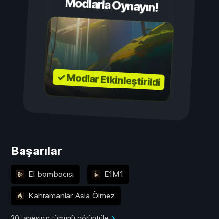
Modlarla Oynayın!
✓ Modlar Etkinleştirildi
Başarılar
El bombacısı
E1M1
Kahramanlar Asla Ölmez
30 tanesinin tümünü görüntüle