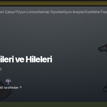
sıl Çalışır?
Oyun Listesi
Haritalı Oyunlar
Oyun Araçları
Özellikler
Top
eri ve Hileleri
m
NG tarafından ↗