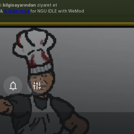
zi
bilgisayarından
ziyaret et
i &
6 diğer mod
for
NGU IDLE
with
WeMod