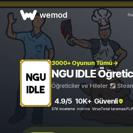
wemod
Na
3000+ Oyunun Tümü→
NGU IDLE Öğreticil
Öğreticiler ve Hileler
Stea
4.9/5
10K+
Güvenli
37K inceleme
indirme
VirusTotal taraması
FLi