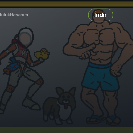
İndir
luluk
Hesabım