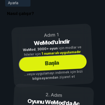
Ayarla
Nasıl çalışır?
Adım 1
WeMod'u İndir
için modlar ve
3000+ oyun
,
WeMod
1 numaralı uygulamadır
hileler için
Başla
...veya uygulamayı indirmek için bizi
ziyaret et
bilgisayarından
2. Adım
Oyunu WeMod'da Aç