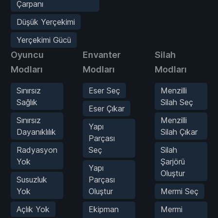
Çarpanı
Düşük Yerçekimi
Yerçekimi Gücü
Oyuncu
Envanter
Silah
Modları
Modları
Modları
Sınırsız
Eser Seç
Menzilli
Sağlık
Silah Seç
Eser Çıkar
Sınırsız
Menzilli
Yapı
Dayanıklılık
Silah Çıkar
Parçası
Radyasyon
Seç
Silah
Yok
Şarjörü
Yapı
Oluştur
Susuzluk
Parçası
Yok
Oluştur
Mermi Seç
Açlık Yok
Ekipman
Mermi