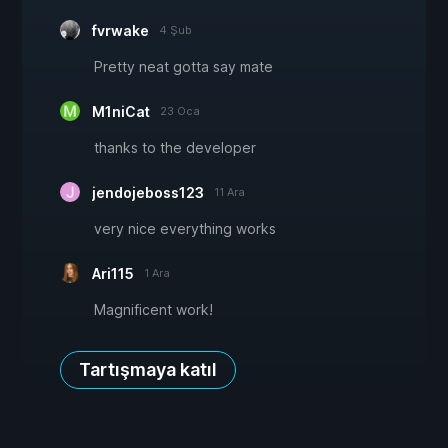
fvrwake
4 Şub
Pretty neat gotta say mate
M1niCat
23 Oca
thanks to the developer
jendojeboss123
11 Ara
very nice everything works
Ari115
1 Ara
Magnificent work!
Tartışmaya katıl