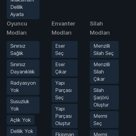
Delilik
Ayarla
Oyuncu
Envanter
Silah
O
Modları
Modları
Modları
M
Sınırsız
Eser
Menzilli
Sağlık
Seç
Silah Seç
Sınırsız
Eser
Menzilli
Dayanıklılık
Çıkar
Silah
Çıkar
Radyasyon
Yapı
Yok
Parçası
Silah
Seç
Şarjörü
Susuzluk
Oluştur
Yok
Yapı
Parçası
Mermi
Açlık Yok
Oluştur
Seç
Delilik Yok
Ekipman
Mermi