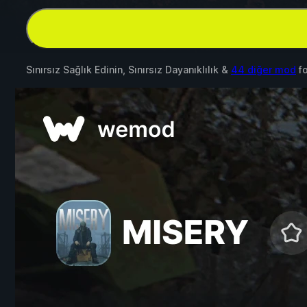
Sınırsız Sağlık Edinin, Sınırsız Dayanıklılık &
44 diğer mod
f