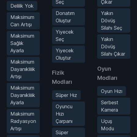
Seç
Çıkar
Delilik Yok
Donatım
Yakın
Maksimum
Oluştur
Dövüş
Can Artışı
Silahı Seç
Yiyecek
Maksimum
Seç
Yakın
Sağlık
Dövüş
Ayarla
Yiyecek
Silahı Çıkar
Oluştur
Maksimum
Oyun
Dayanıklılık
Fizik
Artışı
Modları
Modları
Maksimum
Oyun Hızı
Dayanıklılık
Süper Hız
Ayarla
Serbest
Oyuncu
Kamera
Maksimum
Hızı
Radyasyon
Çarpanı
Uçuş
Artışı
Modu
Süper