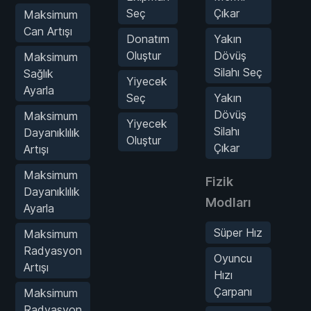
Seç
Çıkar
Maksimum
Can Artışı
Donatım
Yakın
Oluştur
Dövüş
Maksimum
Silahı Seç
Sağlık
Yiyecek
Ayarla
Seç
Yakın
Dövüş
Maksimum
Yiyecek
Silahı
Dayanıklılık
Oluştur
Çıkar
Artışı
Maksimum
Fizik
Dayanıklılık
Modları
Ayarla
Süper Hız
Maksimum
Radyasyon
Oyuncu
Artışı
Hızı
Çarpanı
Maksimum
Radyasyon