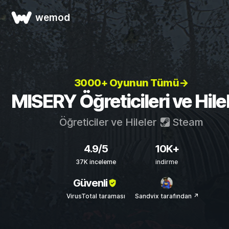
wemod
3000+ Oyunun Tümü→
MISERY Öğreticileri ve Hilel
Öğreticiler ve Hileler
Steam
4.9/5
10K+
37K inceleme
indirme
Güvenli
VirusTotal taraması
Sandvix tarafından ↗