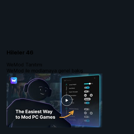
Hileler
46
WeMod Tanıtımı
WeMod ile modlamaya genel bakış