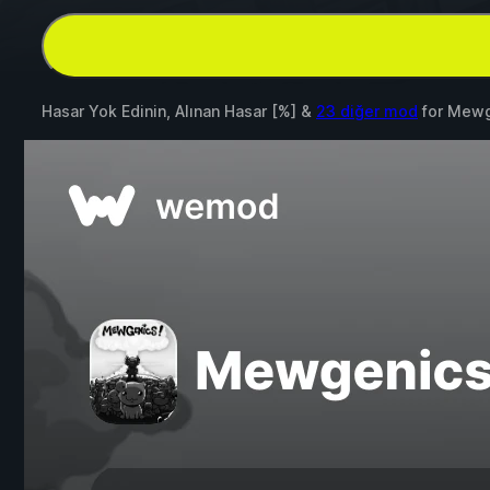
Hasar Yok Edinin, Alınan Hasar [%] &
23 diğer mod
for
Mewg