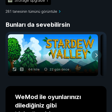
Storage upgrade 1
281 tanesinin tümünü görüntüle
Bunları da sevebilirsin
64 hile
22 gün önce
WeMod ile oyunlarınızı
dilediğiniz gibi