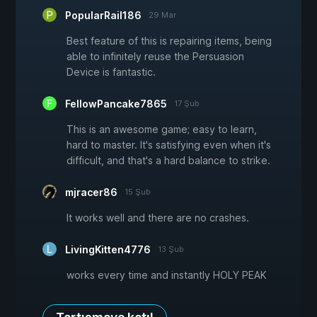
PopularRail186
29 Mar
Best feature of this is repairing items, being
able to infinitely reuse the Persuasion
Device is fantastic.
FellowPancake7865
17 Şub
This is an awesome game; easy to learn,
hard to master. It's satisfying even when it's
difficult, and that's a hard balance to strike.
mjracer86
15 Şub
It works well and there are no crashes.
LivingKitten4776
13 Şub
works every time and instantly HOLY PEAK