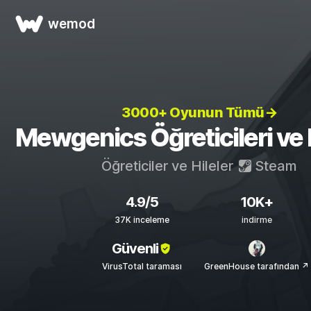
wemod
3000+ Oyunun Tümü→
Mewgenics Öğreticileri ve H
Öğreticiler ve Hileler
Steam
4.9/5
10K+
37K inceleme
indirme
Güvenli
VirusTotal taraması
GreenHouse tarafından ↗