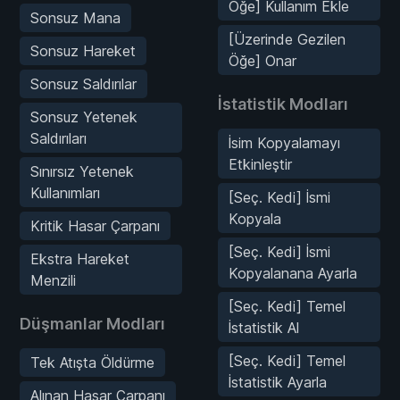
Öğe] Kullanım Ekle
Sonsuz Mana
[Üzerinde Gezilen
Sonsuz Hareket
Öğe] Onar
Sonsuz Saldırılar
İstatistik Modları
Sonsuz Yetenek
Saldırıları
İsim Kopyalamayı
Etkinleştir
Sınırsız Yetenek
Kullanımları
[Seç. Kedi] İsmi
Kopyala
Kritik Hasar Çarpanı
[Seç. Kedi] İsmi
Ekstra Hareket
Kopyalanana Ayarla
Menzili
[Seç. Kedi] Temel
Düşmanlar Modları
İstatistik Al
[Seç. Kedi] Temel
Tek Atışta Öldürme
İstatistik Ayarla
Alınan Hasar Çarpanı