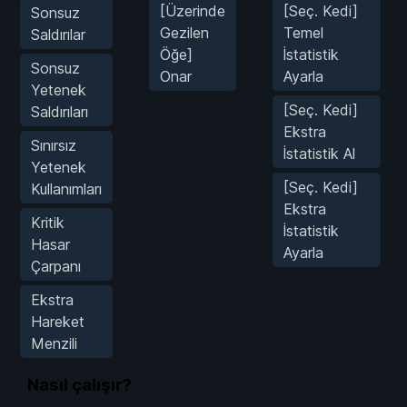
[Üzerinde
[Seç. Kedi]
Sonsuz
Gezilen
Temel
Saldırılar
Öğe]
İstatistik
Sonsuz
Onar
Ayarla
Yetenek
[Seç. Kedi]
Saldırıları
Ekstra
Sınırsız
İstatistik Al
Yetenek
[Seç. Kedi]
Kullanımları
Ekstra
Kritik
İstatistik
Hasar
Ayarla
Çarpanı
Ekstra
Hareket
Menzili
Nasıl çalışır?