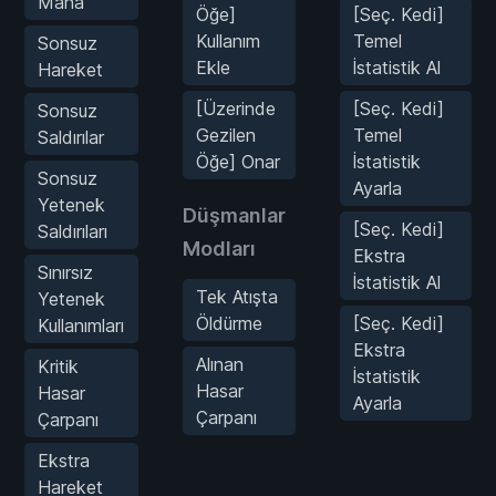
Mana
Öğe]
[Seç. Kedi]
Kullanım
Temel
Sonsuz
Ekle
İstatistik Al
Hareket
[Üzerinde
[Seç. Kedi]
Sonsuz
Gezilen
Temel
Saldırılar
Öğe] Onar
İstatistik
Sonsuz
Ayarla
Yetenek
Düşmanlar
[Seç. Kedi]
Saldırıları
Modları
Ekstra
Sınırsız
İstatistik Al
Tek Atışta
Yetenek
Öldürme
[Seç. Kedi]
Kullanımları
Ekstra
Alınan
Kritik
İstatistik
Hasar
Hasar
Ayarla
Çarpanı
Çarpanı
Ekstra
Hareket