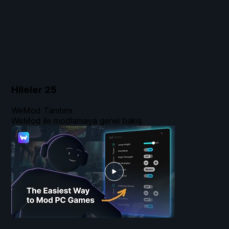
Hileler
25
WeMod Tanıtımı
WeMod ile modlamaya genel bakış