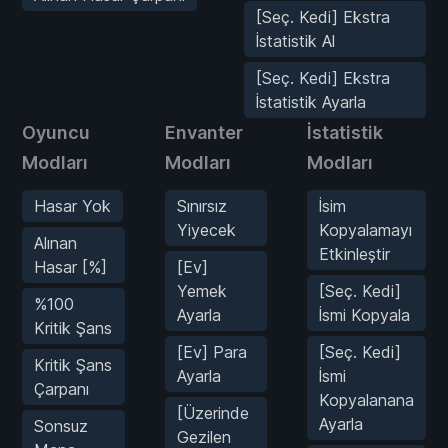
[Seç. Kedi] Ekstra
İstatistik Al
[Seç. Kedi] Ekstra
İstatistik Ayarla
Oyuncu
Envanter
İstatistik
Modları
Modları
Modları
Hasar Yok
Sınırsız
İsim
Yiyecek
Kopyalamayı
Alınan
Etkinleştir
Hasar [%]
[Ev]
Yemek
[Seç. Kedi]
%100
Ayarla
İsmi Kopyala
Kritik Şans
[Ev] Para
[Seç. Kedi]
Kritik Şans
Ayarla
İsmi
Çarpanı
Kopyalanana
[Üzerinde
Ayarla
Sonsuz
Gezilen