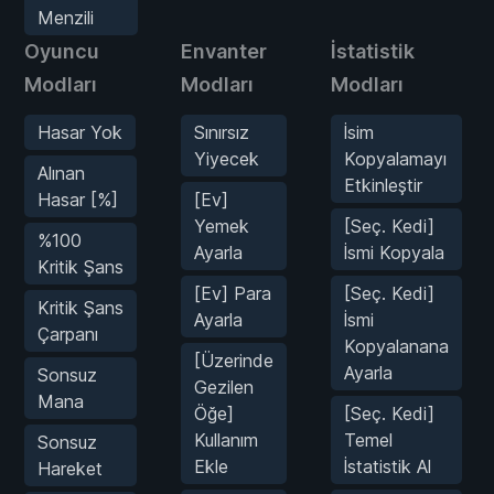
Menzili
Oyuncu
Envanter
İstatistik
Modları
Modları
Modları
Hasar Yok
Sınırsız
İsim
Yiyecek
Kopyalamayı
Alınan
Etkinleştir
Hasar [%]
[Ev]
Yemek
[Seç. Kedi]
%100
Ayarla
İsmi Kopyala
Kritik Şans
[Ev] Para
[Seç. Kedi]
Kritik Şans
Ayarla
İsmi
Çarpanı
Kopyalanana
[Üzerinde
Ayarla
Sonsuz
Gezilen
Mana
Öğe]
[Seç. Kedi]
Kullanım
Temel
Sonsuz
Ekle
İstatistik Al
Hareket