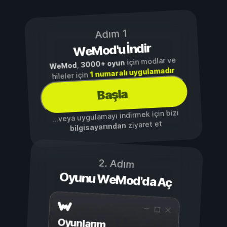
Adım 1
WeMod'u İndir
için modlar ve
3000+ oyun
,
WeMod
1 numaralı uygulamadır
hileler için
Başla
...veya uygulamayı indirmek için bizi
ziyaret et
bilgisayarından
2. Adım
Oyunu WeMod'da Aç
Oyunlarım