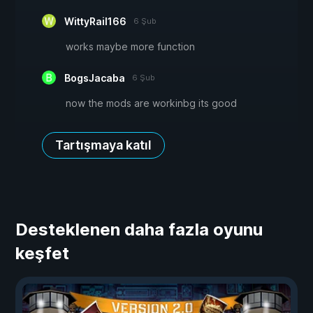
WittyRail166
6 Şub
works maybe more function
BogsJacaba
6 Şub
now the mods are workinbg its good
Tartışmaya katıl
Desteklenen daha fazla oyunu
keşfet