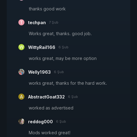
thanks good work
techpan
7 Şub
Works great, thanks. good job.
WittyRail166
6 Şub
works great, may be more option
Welly1963
6 Şub
works great, thanks for the hard work.
AbstractGoat332
6 Şub
worked as advertised
reddog000
6 Şub
Mods worked great!