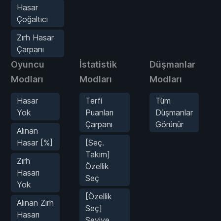
Hasar
Çoğaltıcı
Zırh Hasar
Çarpanı
Oyuncu
İstatistik
Düşmanlar
Modları
Modları
Modları
Hasar
Terfi
Tüm
Yok
Puanları
Düşmanlar
Çarpanı
Görünür
Alınan
Hasar [%]
[Seç.
Takım]
Zırh
Özellik
Hasarı
Seç
Yok
[Özellik
Alınan Zırh
Seç]
Hasarı
Seviye