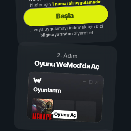
1 numaralı uygulamadır
hileler için
Başla
...veya uygulamayı indirmek için bizi
ziyaret et
bilgisayarından
2. Adım
Oyunu WeMod'da Aç
Oyunlarım
Oyunu Aç