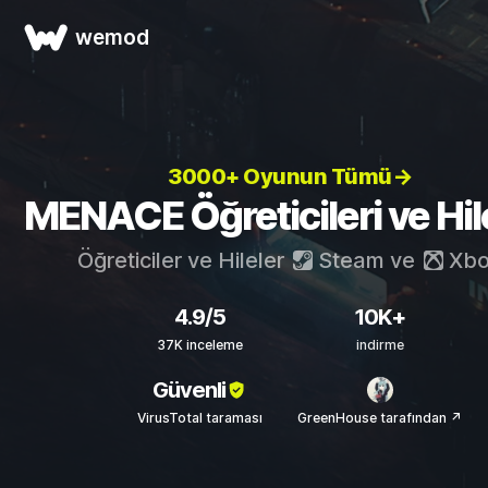
wemod
3000+ Oyunun Tümü→
MENACE Öğreticileri ve Hile
Öğreticiler ve Hileler
Steam
ve
Xbo
4.9/5
10K+
37K inceleme
indirme
Güvenli
VirusTotal taraması
GreenHouse tarafından ↗