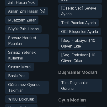
Zırh Hasarı Yok
[Özellik Seç] Seviye
Alınan Zırh Hasarı [%]
Ayarla
Muazzam Zarar
Terfi Puanları Ayarla
Büyük Zırh Hasarı
OCI Bileşenleri Ayarla
Sonsuz Hareket
[Seç. Fraksiyon] 10
Puanları
Güven Ekle
Sınırsız Yetenek
[Seç. Fraksiyon] 10
Kullanımı
Güven Çıkar
Sınırsız Moral
Düşmanlar Modları
Baskı Yok
Tüm Düşmanlar
Görünmez Oyuncu
Görünür
Takımları
%100 Doğruluk
Oyun Modları