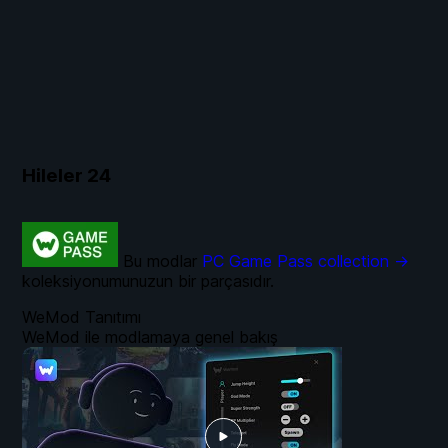
Hileler
24
Bu modlar
PC Game Pass collection →
koleksiyonumunuzun bir parçasıdır.
WeMod Tanıtımı
WeMod ile modlamaya genel bakış