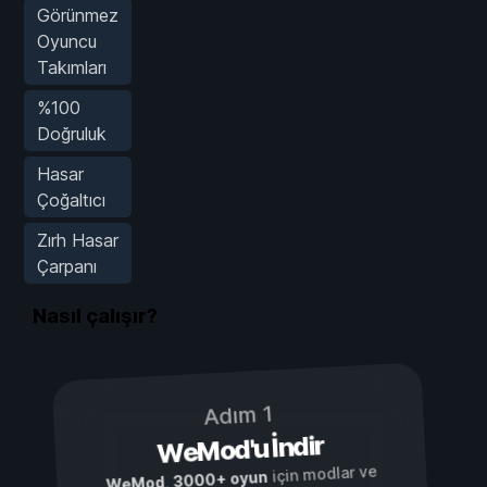
Görünmez
Oyuncu
Takımları
%100
Doğruluk
Hasar
Çoğaltıcı
Zırh Hasar
Çarpanı
Nasıl çalışır?
Adım 1
WeMod'u İndir
için modlar ve
3000+ oyun
,
WeMod