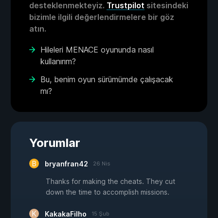
desteklenmekteyiz.
Trustpilot
sitesindeki
bizimle ilgili değerlendirmelere bir göz
atın.
Hileleri MENACE oyununda nasıl
kullanırım?
Bu, benim oyun sürümümde çalışacak
mı?
Yorumlar
bryanfran42
26 Nis
Thanks for making the cheats. They cut
down the time to accomplish missions.
KakakaFilho
15 Şub