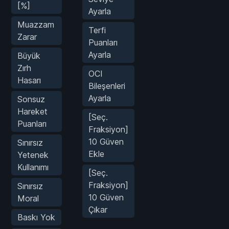
[%]
Ayarla
Muazzam
Terfi
Zarar
Puanları
Ayarla
Büyük
Zırh
OCI
Hasarı
Bileşenleri
Ayarla
Sonsuz
Hareket
[Seç.
Puanları
Fraksiyon]
10 Güven
Sınırsız
Ekle
Yetenek
Kullanımı
[Seç.
Fraksiyon]
Sınırsız
10 Güven
Moral
Çıkar
Baskı Yok