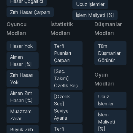
Hasar Çoğaltıcı
Ucuz İşlemler
Zırh Hasar Çarpanı
İşlem Maliyeti [%]
Oyuncu
İstatistik
Düşmanlar
Modları
Modları
Modları
Hasar Yok
Terfi
Tüm
Puanları
Düşmanlar
Alınan
Çarpanı
Görünür
Hasar [%]
[Seç.
Oyun
Zırh Hasarı
Takım]
Yok
Modları
Özellik Seç
Alınan Zırh
[Özellik
Ucuz
Hasarı [%]
Seç]
İşlemler
Seviye
Muazzam
İşlem
Ayarla
Zarar
Maliyeti
Terfi
[%]
Büyük Zırh