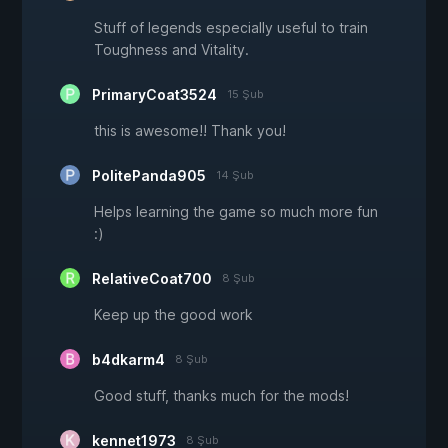
Stuff of legends especially useful to train
Toughness and Vitality.
PrimaryCoat3524
15 Şub
this is awesome!! Thank you!
PolitePanda905
14 Şub
Helps learning the game so much more fun
:)
RelativeCoat700
8 Şub
Keep up the good work
b4dkarm4
8 Şub
Good stuff, thanks much for the mods!
kennet1973
8 Şub