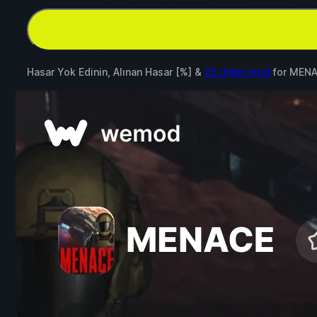
Hasar Yok Edinin, Alınan Hasar [%] &
22 diğer mod
for
MENA