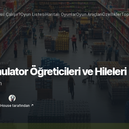
sıl Çalışır?
Oyun Listesi
Haritalı Oyunlar
Oyun Araçları
Özellikler
Top
ator Öğreticileri ve Hileleri
m
House tarafından ↗