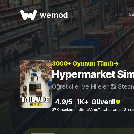
wemod
Na
3000+ Oyunun Tümü→
Hypermarket Simul
Öğreticiler ve Hileler
Stea
4.9/5
1K+
Güvenli
37K inceleme
indirme
VirusTotal taraması
Green