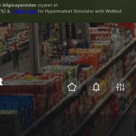
zi
bilgisayarından
ziyaret et
 [%] &
9 diğer mod
for
Hypermarket Simulator
with
WeMod