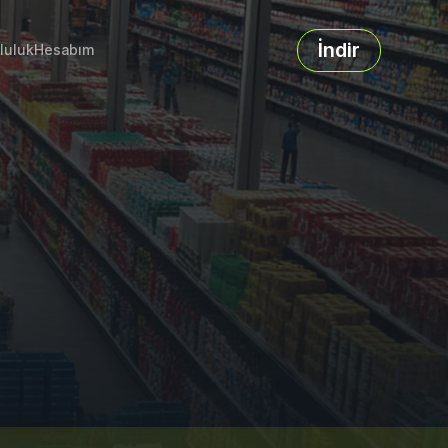
İndir
luluk
Hesabım