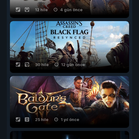
12 hile
4 gün önce
30 hile
12 gün önce
25 hile
1 yıl önce