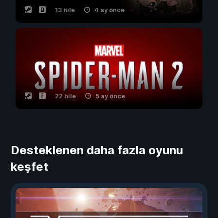
13 hile
4 ay önce
22 hile
5 ay önce
Desteklenen daha fazla oyunu
keşfet