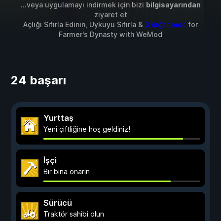
...veya uygulamayı indirmek için bizi
bilgisayarından
ziyaret et
Açlığı Sıfırla Edinin, Uykuyu Sıfırla &
3 diğer mod
for
Farmer's Dynasty
with
WeMod
24 başarı
Yurttaş
Yeni çiftliğine hoş geldiniz!
İşçi
Bir bina onarın
Sürücü
Traktör sahibi olun