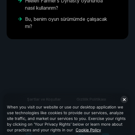
Hileleri Farmer's Dynasty oyununda
nasıl kullanırım?
Bu, benim oyun sürümümde çalışacak
mı?
Şartlar ve Koşullar
Gizlilik Politikası
When you visit our website or use our desktop application we
Destek
use technologies like cookies to provide our services, analyze
site traffic, and market our services to you. Exercise your rights
by clicking on ‘Your Privacy Rights’ below or learn more about
our practices and your rights in our
Cookie Policy