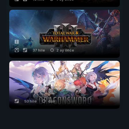
37 hile
2 ay önce
53 hile
dün