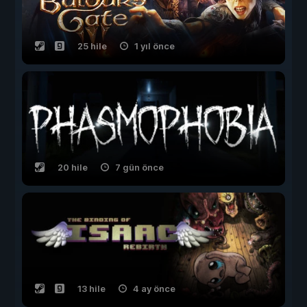
25 hile
1 yıl önce
20 hile
7 gün önce
13 hile
4 ay önce