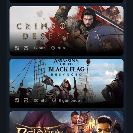
12 hile
dün
30 hile
9 gün önce