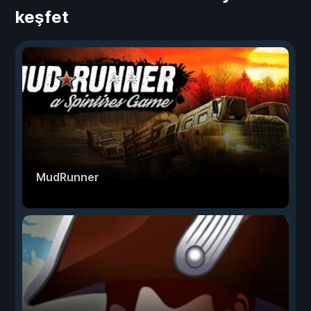
keşfet
MudRunner