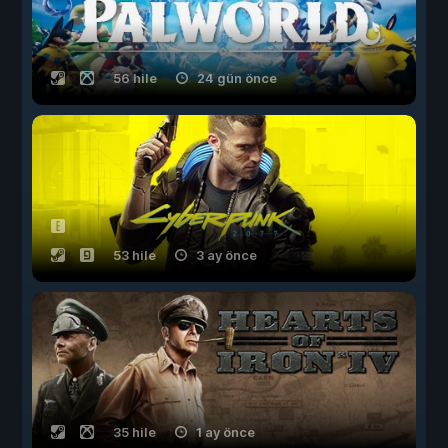
56 hile
24 gün önce
53 hile
3 ay önce
35 hile
1 ay önce