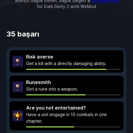
Sınırsız Sağlık Edinin, Sağlık Değeri &
50 diğer mod
for
Dark Deity 2
with
WeMod
35 başarı
Risk averse
Get a kill with a directly damaging ability.
Runesmith
Slot a rune into a weapon.
Are you not entertained?
Have a unit engage in 15 combats in one
chapter.