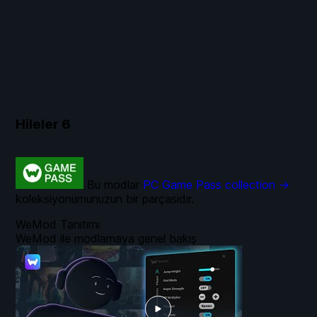
Hileler
6
Bu modlar
PC Game Pass collection →
koleksiyonumunuzun bir parçasıdır.
WeMod Tanıtımı
WeMod ile modlamaya genel bakış