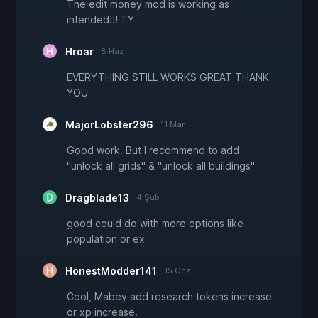
The edit money mod is working as
intended!!! TY
Hroar
8 Haz
EVERYTHING STILL WORKS GREAT THANK
YOU
MajorLobster296
11 Mar
Good work. But I recommend to add
"unlock all grids" & "unlock all buildings"
Dragblade13
4 Şub
good could do with more options like
population or ex
HonestModder141
15 Oca
Cool, Mabey add research tokens increase
or xp increase.