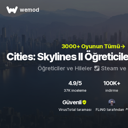
wemod
3000+ Oyunun Tümü→
Cities: Skylines II Öğreticile
Öğreticiler ve Hileler
Steam
ve
4.9/5
100K+
37K inceleme
indirme
Güvenli
VirusTotal taraması
FLiNG tarafından ↗