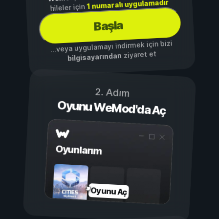
1 numaralı uygulamadır
hileler için
Başla
...veya uygulamayı indirmek için bizi
ziyaret et
bilgisayarından
2. Adım
Oyunu WeMod'da Aç
Oyunlarım
Oyunu Aç