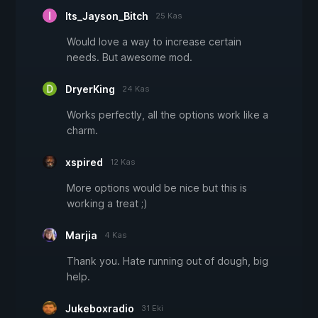
Its_Jayson_Bitch
25 Kas
Would love a way to increase certain
needs. But awesome mod.
DryerKing
24 Kas
Works perfectly, all the options work like a
charm.
xspired
12 Kas
More options would be nice but this is
working a treat ;)
Marjia
4 Kas
Thank you. Hate running out of dough, big
help.
Jukeboxradio
31 Eki