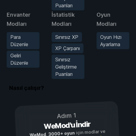
Puanları
Envanter
İstatistik
Oyun
Modları
Modları
Modları
Para
Sınırsız XP
Oyun Hızı
Düzenle
Ayarlama
XP Çarpanı
Geliri
Sınırsız
Düzenle
Geliştirme
Puanları
Nasıl çalışır?
Adım 1
WeMod'u İndir
için modlar ve
3000+ oyun
,
WeMod