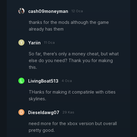
cash09moneyman
12 Oca
thanks for the mods although the game
already has them
Yariin
11 Oca
So far, there's only a money cheat, but what
else do you need? Thank you for making
this.
LivingBoat513
4 Oca
THanks for making it compatinle with cities
skylines.
Dieseldawg07
29 Kas
need more for the xbox version but overall
pretty good.