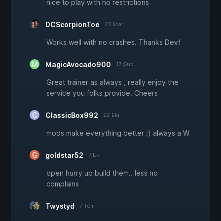
nice to play with no restrictions
DCScorpionToe
23 Mar
Works well with no crashes. Thanks Dev!
MagicAvocado900
17 Şub
Great trainer as always , really enjoy the
service you folks provide. Cheers
ClassicBox992
22 Eki
mods make everything better :) always a W
goldstar52
7 Eki
open hurry up build them.. less no
complains
Twystyd
7 Tem