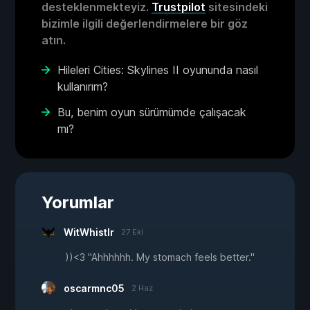
desteklenmekteyiz.
Trustpilot
sitesindeki
bizimle ilgili değerlendirmelere bir göz
atın.
Hileleri Cities: Skylines II oyununda nasıl
kullanırım?
Bu, benim oyun sürümümde çalışacak
mı?
Yorumlar
WitWhistlr
27 Eki
))<3 "Ahhhhhh. My stomach feels better."
oscarmnc05
2 Haz