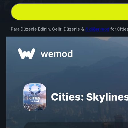
Para Düzenle Edinin, Geliri Düzenle &
4 diğer mod
for
Cities