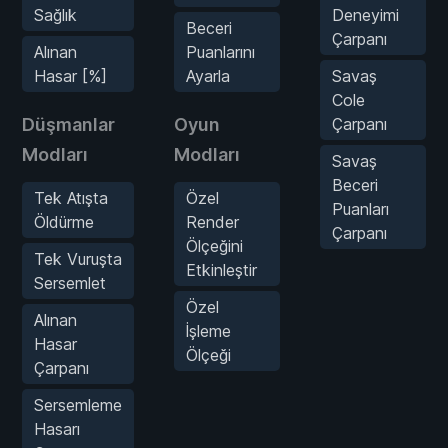
Sağlık
Deneyimi
Beceri
Çarpanı
Alınan
Puanlarını
Hasar [%]
Ayarla
Savaş
Cole
Düşmanlar
Oyun
Çarpanı
Modları
Modları
Savaş
Beceri
Tek Atışta
Özel
Puanları
Öldürme
Render
Çarpanı
Ölçeğini
Tek Vuruşta
Etkinleştir
Sersemlet
Özel
Alınan
İşleme
Hasar
Ölçeği
Çarpanı
Sersemleme
Hasarı