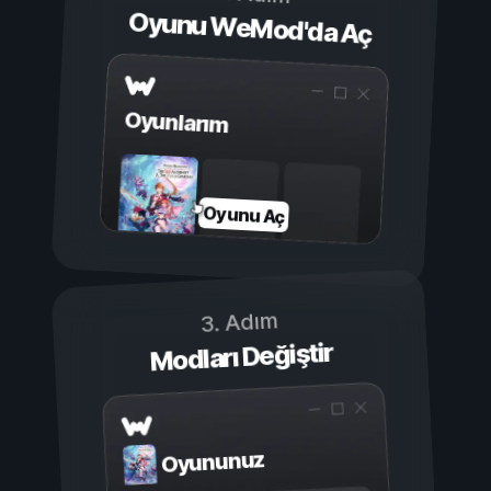
Oyunu WeMod'da Aç
Oyunlarım
Oyunu Aç
3. Adım
Modları Değiştir
Oyununuz