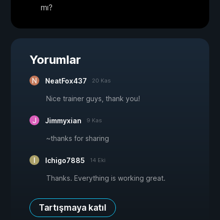
mı?
Yorumlar
NeatFox437
20 Kas
Nice trainer guys, thank you!
Jimmyxian
9 Kas
~thanks for sharing
Ichigo7885
14 Eki
Thanks. Everything is working great.
Tartışmaya katıl