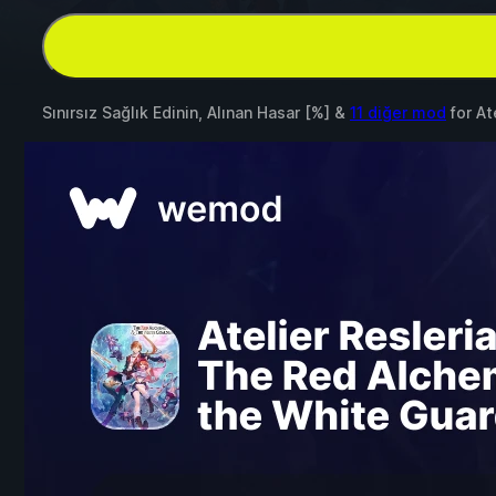
Sınırsız Sağlık Edinin, Alınan Hasar [%] &
11 diğer mod
for
At