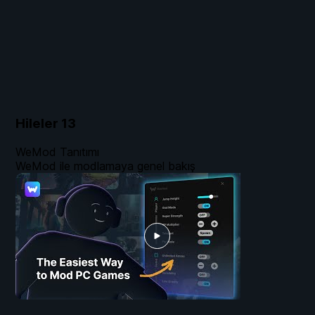
Hileler
13
WeMod Tanıtımı
WeMod ile modlamaya genel bakış