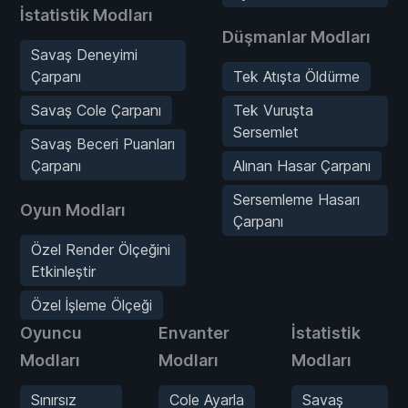
İstatistik Modları
Düşmanlar Modları
Savaş Deneyimi
Çarpanı
Tek Atışta Öldürme
Savaş Cole Çarpanı
Tek Vuruşta
Sersemlet
Savaş Beceri Puanları
Çarpanı
Alınan Hasar Çarpanı
Sersemleme Hasarı
Oyun Modları
Çarpanı
Özel Render Ölçeğini
Etkinleştir
Özel İşleme Ölçeği
Oyuncu
Envanter
İstatistik
Modları
Modları
Modları
Sınırsız
Cole Ayarla
Savaş