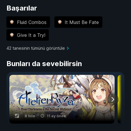
Başarılar
Fluid Combos
It Must Be Fate
Give It a Try!
42 tanesinin tümünü görüntüle
Bunları da sevebilirsin
8 hile
11 ay önce