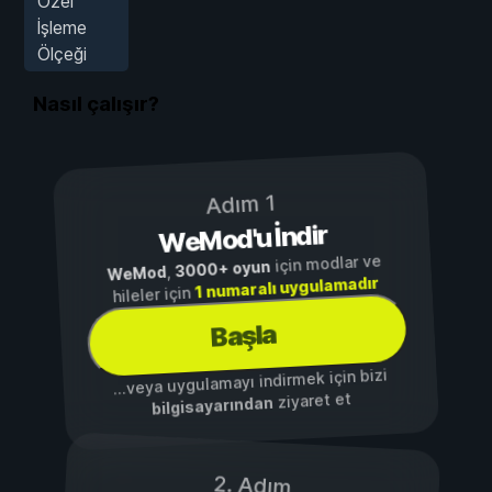
Özel
İşleme
Ölçeği
Nasıl çalışır?
Adım 1
WeMod'u İndir
için modlar ve
3000+ oyun
,
WeMod
1 numaralı uygulamadır
hileler için
Başla
...veya uygulamayı indirmek için bizi
ziyaret et
bilgisayarından
2. Adım