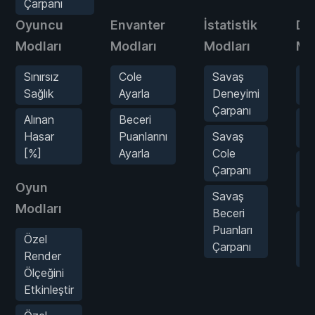
Çarpanı
Oyuncu
Envanter
İstatistik
Dü
Modları
Modları
Modları
Mo
Sınırsız
Cole
Savaş
Te
Sağlık
Ayarla
Deneyimi
Ö
Çarpanı
Alınan
Beceri
T
Hasar
Puanlarını
Savaş
S
[%]
Ayarla
Cole
Al
Çarpanı
H
Oyun
Savaş
Ç
Modları
Beceri
S
Puanları
Özel
H
Çarpanı
Render
Ç
Ölçeğini
Etkinleştir