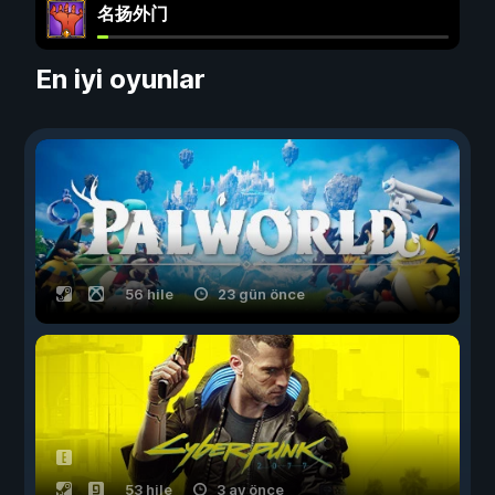
名扬外门
En iyi oyunlar
56 hile
23 gün önce
53 hile
3 ay önce