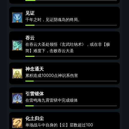
见证
千年之时，见证阴魂岛的终局。
吞云
在吞云大圣处领悟《玄武吐纳术》，或在非【极
简】难度下，击败吞云大圣
神念通天
累积造成10000点神识系伤害
引雷锻体
在雷鸣海九霄雷狱中完成锻体
化土归尘
单场战斗中自身的【尘】层数超过100