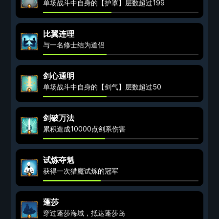
单场战斗中自身的【护罩】层数超过199
比翼连理
与一名修士结为道侣
剑心通明
单场战斗中自身的【剑气】层数超过50
剑破万法
累积造成10000点剑系伤害
试炼夺魁
获得一次猎魔试炼的冠军
蓬莎
穿过蓬莎海域，抵达蓬莎岛