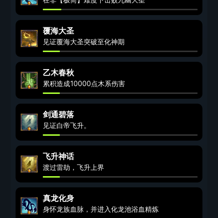
覆海大圣
见证覆海大圣突破至化神期
乙木春秋
累积造成10000点木系伤害
剑通碧落
见证白帝飞升。
飞升神话
渡过雷劫，飞升上界
真龙化身
身怀龙族血脉，并进入化龙池浴血精炼