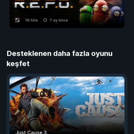
16 hile
7 ay önce
Desteklenen daha fazla oyunu
keşfet
Just Cause 3