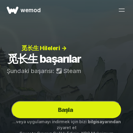
wemod
觅长生 Hileleri →
觅长生 başarılar
Şundaki başarısı:
Steam
Başla
...veya uygulamayı indirmek için bizi
bilgisayarından
ziyaret et