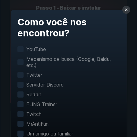
Passo 1 - Baixar e instalar
Configuração com um
Como você nos
clique
encontrou?
A detecção inteligente de jogos encontra seus
YouTube
jogos instalados automaticamente. Nenhuma
configuração manual é necessária.
Mecanismo de busca (Google, Baidu,
etc.)
Twitter
Servidor Discord
Reddit
FLiNG Trainer
Twitch
MrAntiFun
Um amigo ou familiar
Passo 2 - Escolha seus recursos