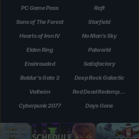
PC Game Pass
Raft
Sons of The Forest
Starfield
Hearts of Iron IV
No Man’s Sky
Elden Ring
Palworld
Enshrouded
Satisfactory
Baldur’s Gate 3
Deep Rock Galactic
Valheim
Red Dead Redemption 2
Cyberpunk 2077
Days Gone