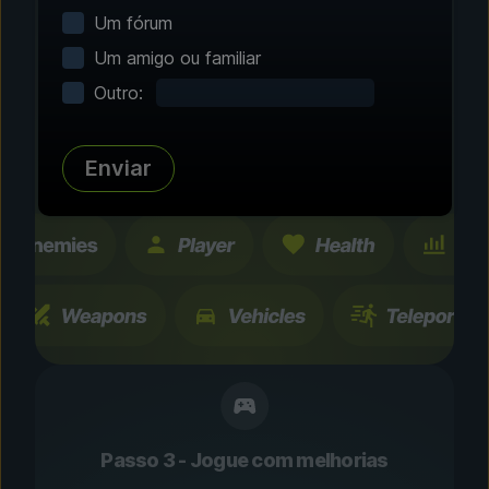
Um fórum
Personalize sua
Um amigo ou familiar
experiência
Outro:
Navegue por centenas de melhorias e
recursos testados pela comunidade. Todas as
mudanças são temporárias e podem ser
Enviar
alternadas instantaneamente.
Passo 3 - Jogue com melhorias