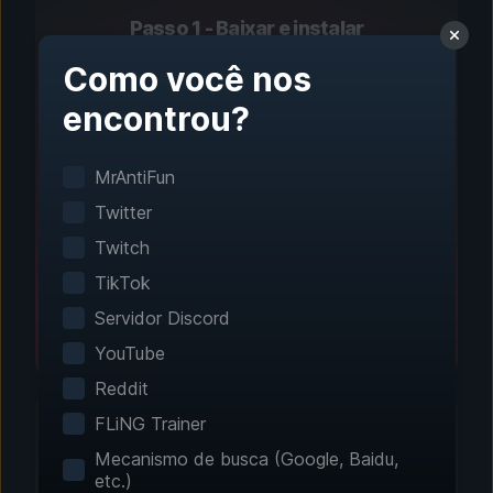
Passo 1 - Baixar e instalar
Configuração com um
Como você nos
clique
encontrou?
A detecção inteligente de jogos encontra seus
MrAntiFun
jogos instalados automaticamente. Nenhuma
configuração manual é necessária.
Twitter
Twitch
TikTok
Servidor Discord
YouTube
Reddit
FLiNG Trainer
Mecanismo de busca (Google, Baidu,
etc.)
Passo 2 - Escolha seus recursos