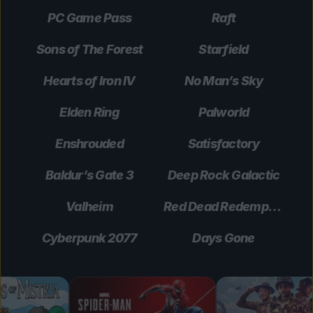
PC Game Pass
Raft
Sons of The Forest
Starfield
Hearts of Iron IV
No Man’s Sky
Elden Ring
Palworld
Enshrouded
Satisfactory
Baldur’s Gate 3
Deep Rock Galactic
Valheim
Red Dead Redemption 2
Cyberpunk 2077
Days Gone