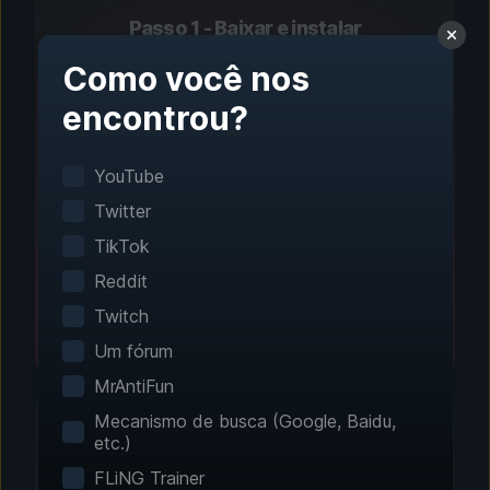
Passo 1 - Baixar e instalar
Configuração com um
Como você nos
clique
encontrou?
A detecção inteligente de jogos encontra seus
YouTube
jogos instalados automaticamente. Nenhuma
configuração manual é necessária.
Twitter
TikTok
Reddit
Twitch
Um fórum
MrAntiFun
Mecanismo de busca (Google, Baidu,
etc.)
FLiNG Trainer
Passo 2 - Escolha seus recursos