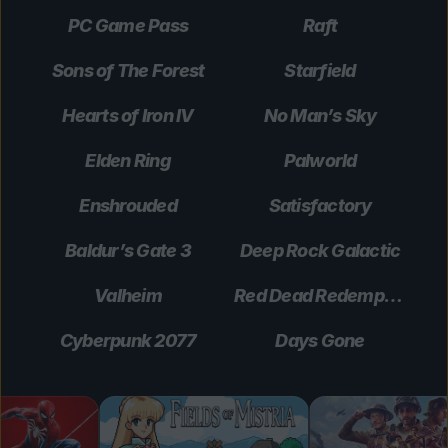
PC Game Pass
Raft
Sons of The Forest
Starfield
Hearts of Iron IV
No Man’s Sky
Elden Ring
Palworld
Enshrouded
Satisfactory
Baldur’s Gate 3
Deep Rock Galactic
Valheim
Red Dead Redemption 2
Cyberpunk 2077
Days Gone