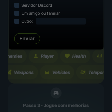
Servidor Discord
Personalize sua
Um amigo ou familiar
experiência
Outro:
Navegue por centenas de melhorias e
recursos testados pela comunidade. Todas as
mudanças são temporárias e podem ser
Enviar
alternadas instantaneamente.
Passo 3 - Jogue com melhorias