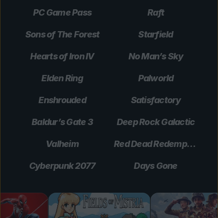
PC Game Pass
Raft
Sons of The Forest
Starfield
Hearts of Iron IV
No Man’s Sky
Elden Ring
Palworld
Enshrouded
Satisfactory
Baldur’s Gate 3
Deep Rock Galactic
Valheim
Red Dead Redemption 2
Cyberpunk 2077
Days Gone