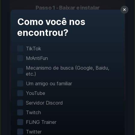
Passo 1 - Baixar e instalar
Configuração com um
Como você nos
clique
encontrou?
A detecção inteligente de jogos encontra seus
TikTok
jogos instalados automaticamente. Nenhuma
configuração manual é necessária.
MrAntiFun
Mecanismo de busca (Google, Baidu,
etc.)
Um amigo ou familiar
YouTube
Servidor Discord
Twitch
FLiNG Trainer
Twitter
Passo 2 - Escolha seus recursos