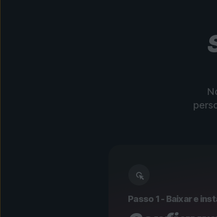
No
perso
Passo 1 - Baixar e inst