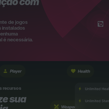
ação com
nte de jogos
 instalados
Nenhuma
 é necessária.
s recursos
ze sua
ia