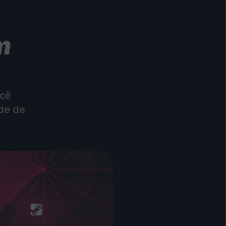
m
ocê
ade de