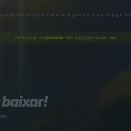
unciona
Lista de jogos
Mapas de Jogos
Ferramentas de jogos
Rec
WeMod agora é
. Clique
aqui
para saber mais.
 baixar!
os: