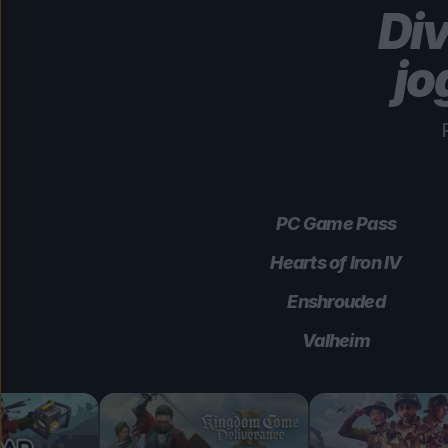
Di
jo
PC Game Pass
Hearts of Iron IV
Enshrouded
Valheim