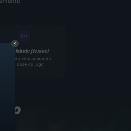
atamente
Jogabilidade flexível
odifique a velocidade e a
dificuldade do jogo
omo