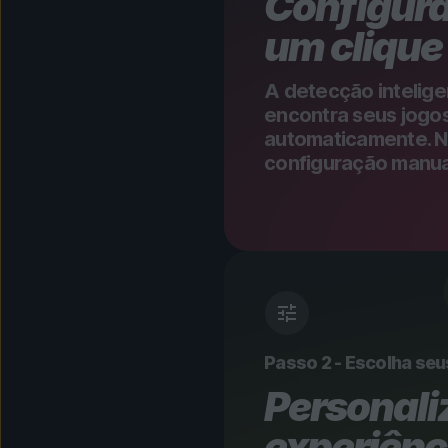
Configur
um clique
A detecção intelige
encontra seus jogos
automaticamente. 
configuração manual
Passo 2 - Escolha seu
Personali
experiênc