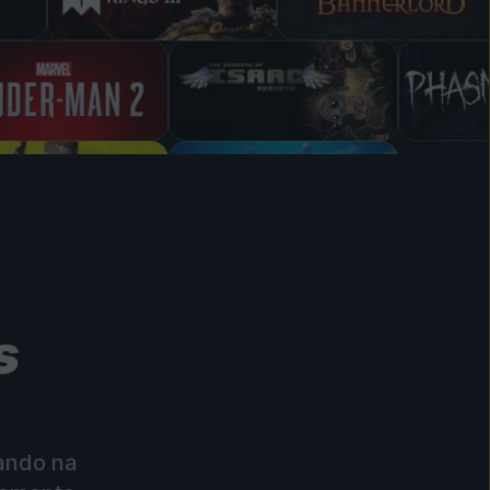
s
cando na