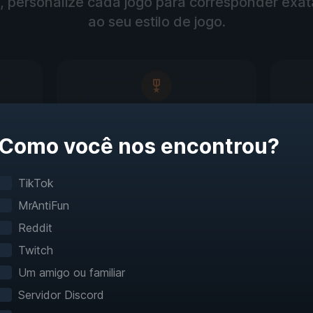
a, personalize cada jogo para corresponder ex
ao seu estilo de jogo.
os de
Modo de treinamento
Como você nos encontrou?
Pratique e domine mecânicas do
M
jogo
es e
TikTok
MrAntiFun
Reddit
vegue pelos jogos c
Twitch
Um amigo ou familiar
nunca antes
Servidor Discord