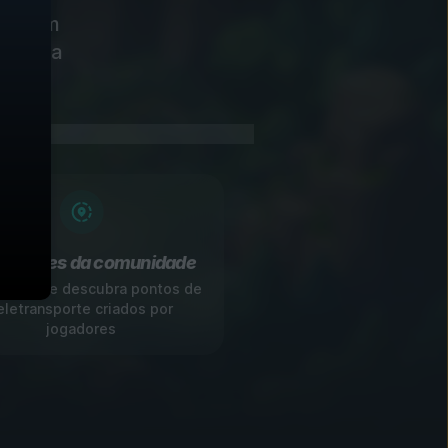
s, com
do para
cadores da comunidade
rtilhe e descubra pontos de
eletransporte criados por
jogadores