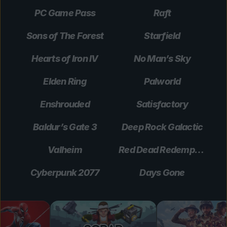
PC Game Pass
Raft
Sons of The Forest
Starfield
Hearts of Iron IV
No Man’s Sky
Elden Ring
Palworld
Enshrouded
Satisfactory
Baldur’s Gate 3
Deep Rock Galactic
Valheim
Red Dead Redemption 2
Cyberpunk 2077
Days Gone