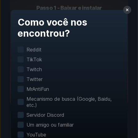
Passo 1 - Baixar e instalar
Configuração com um
Como você nos
clique
encontrou?
A detecção inteligente de jogos encontra seus
Reddit
jogos instalados automaticamente. Nenhuma
configuração manual é necessária.
TikTok
Twitch
Twitter
MrAntiFun
Mecanismo de busca (Google, Baidu,
etc.)
Servidor Discord
Um amigo ou familiar
YouTube
Passo 2 - Escolha seus recursos