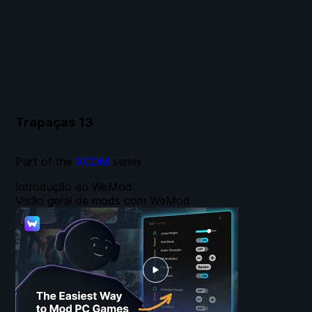
Trapaças
13
Part of the
XCOM
series
Introdução ao WeMod
Visão geral de mods com WeMod