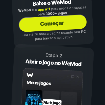
Baixe o WeMod
para mods e trapaças
app nº1
é o
WeMod
3000+ jogos
para
Começar
PC
...ou visite nossa página usando seu
para baixar o aplicativo
Etapa 2
Abrir o jogo no WeMod
Meus jogos
Abrir jogo