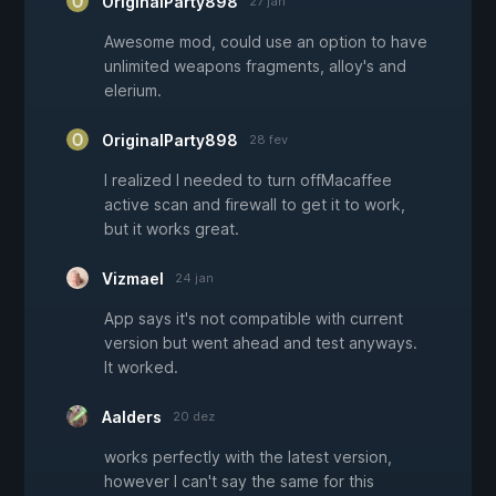
OriginalParty898
27 jan
Awesome mod, could use an option to have
unlimited weapons fragments, alloy's and
elerium.
OriginalParty898
28 fev
I realized I needed to turn offMacaffee
active scan and firewall to get it to work,
but it works great.
Vizmael
24 jan
App says it's not compatible with current
version but went ahead and test anyways.
It worked.
Aalders
20 dez
works perfectly with the latest version,
however I can't say the same for this