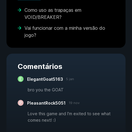
Como uso as trapaças em
VOID/BREAKER?
Vai funcionar com a minha versão do
jogo?
Comentários
ElegantGoat5163
5 jan
bro you the GOAT
PleasantRock5051
19 nov
Love this game and I'm exited to see what
comes next! :)