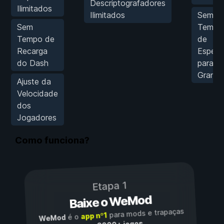
Descriptografadores
Ilimitados
Ilimitados
Sem
Sem
Tempo
Tempo de
de
Recarga
Espera
do Dash
para
Grana
Ajuste da
Velocidade
dos
Jogadores
Como funciona?
Etapa 1
Baixe o WeMod
para mods e trapaças
app nº1
é o
WeMod