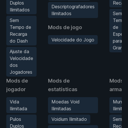
Duplos
Recarg
Descriptografadores
Ilimitados
Ilimitados
Sem
Sem
Tempo
Tempo de
Mods de jogo
de
Recarga
Espera
Velocidade do Jogo
do Dash
para
Grana
Ajuste da
Velocidade
dos
Jogadores
Mods de
Mods de
Mods 
jogador
estatísticas
armas
Vida
Moedas Void
Muniç
Ilimitada
Ilimitadas
Ilimita
Pulos
Voidium Ilimitado
Sem
Duplos
Recarg