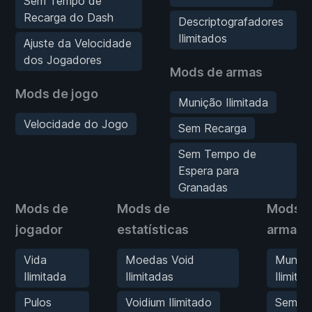
Sem Tempo de
Recarga do Dash
Descriptografadores
Ilimitados
Ajuste da Velocidade
dos Jogadores
Mods de armas
Mods de jogo
Munição Ilimitada
Velocidade do Jogo
Sem Recarga
Sem Tempo de
Espera para
Granadas
Mods de
Mods de
Mods 
jogador
estatísticas
armas
Vida
Moedas Void
Muniç
Ilimitada
Ilimitadas
Ilimita
Pulos
Voidium Ilimitado
Sem