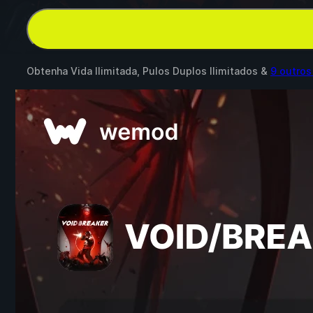
Obtenha Vida Ilimitada, Pulos Duplos Ilimitados &
9 outro