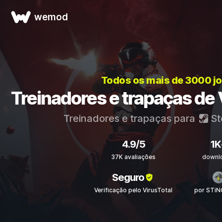
wemod
Todos os mais de 3000 j
Treinadores e trapaças d
Treinadores e trapaças para
St
4.9/5
1K
37K avaliações
downl
Seguro
Verificação pelo VirusTotal
por STi