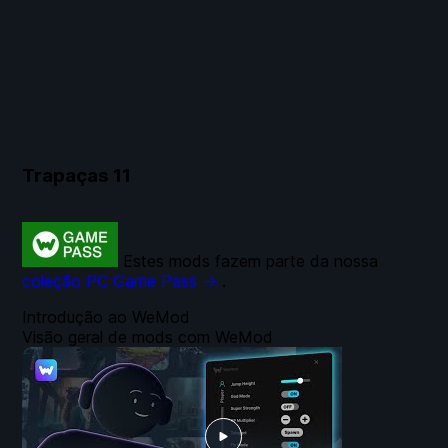
Trapaças
11
Estes mods fazem parte da nossa
coleção PC Game Pass →
.
Introdução ao WeMod
Visão geral de mods com WeMod