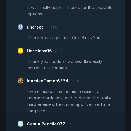
It was really helpful, thanks for the available
options
uncreet
18 ago
Thank you very much, God Bless You
Harmless06
31 jul
Thank you, mods all worked flawlessly,
couldn't ask for more
InactiveGamer6364
4 mai
love it. makes it some much easier to
upgrade buildings, and to defeat the really
hard enemies. best mod app i've used in a
long time!
CasualPencil4077
13 abr