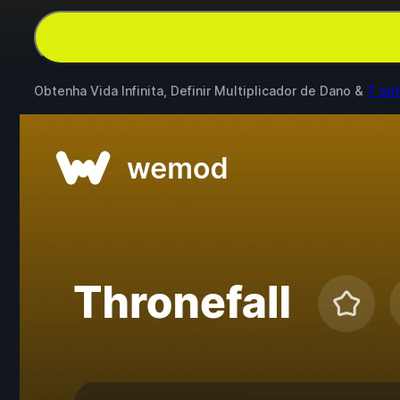
Obtenha Vida Infinita, Definir Multiplicador de Dano &
7 ou