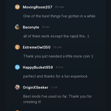
MovingRoom207
30 mar
One of the best things I've gotten in a while
Baconyte
12 fev
all of them work except the rapid fire. :)
ExtremeOwl350
26 jan
Thank you just needed a little more coin :}
HappyBucket959
4 nov
perfect and thanks for a fun experince
OriginXSeeker
1 out
Best mods I've used so far. Thank you for
creating it!