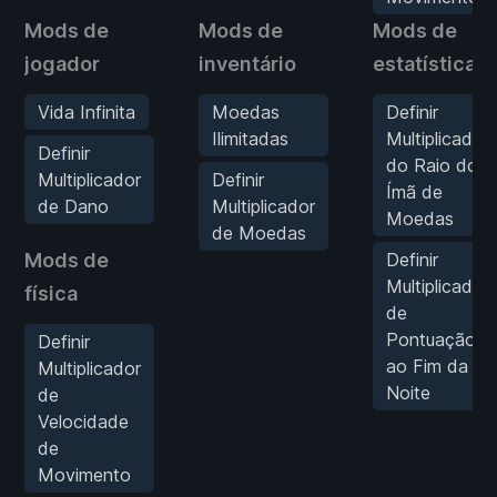
Mods de
Mods de
Mods de
jogador
inventário
estatísticas
Vida Infinita
Moedas
Definir
Ilimitadas
Multiplicador
Definir
do Raio do
Multiplicador
Definir
Ímã de
de Dano
Multiplicador
Moedas
de Moedas
Mods de
Definir
Multiplicador
física
de
Pontuação
Definir
ao Fim da
Multiplicador
Noite
de
Velocidade
de
Movimento