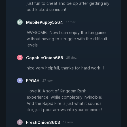
just fun to cheat and be op after getting my
butt kicked so much!
MobilePuppy5564
17 mar
AWESOME!! Now I can enjoy the fun game
without having to struggle with the difficult
levels
CapableOnion665
25 dez
nice very helpfull, thanks for hard work..!
EPGAH
27 nov
I love it! A sort of Kingdom Rush
experience, while completely invincible!
And the Rapid Fire is just what it sounds
like, just pour arrows into your enemies!
FreshOnion3603
17 nov