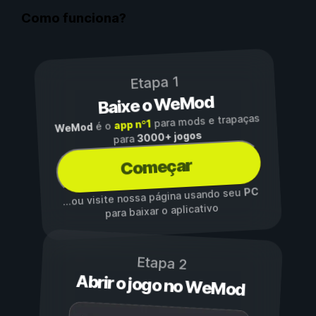
Como funciona?
Etapa 1
Baixe o WeMod
para mods e trapaças
app nº1
é o
WeMod
3000+ jogos
para
Começar
PC
...ou visite nossa página usando seu
para baixar o aplicativo
Etapa 2
Abrir o jogo no WeMod