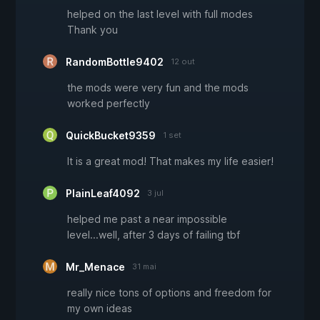
helped on the last level with full modes
Thank you
RandomBottle9402
12 out
the mods were very fun and the mods
worked perfectly
QuickBucket9359
1 set
It is a great mod! That makes my life easier!
PlainLeaf4092
3 jul
helped me past a near impossible
level...well, after 3 days of failing tbf
Mr_Menace
31 mai
really nice tons of options and freedom for
my own ideas