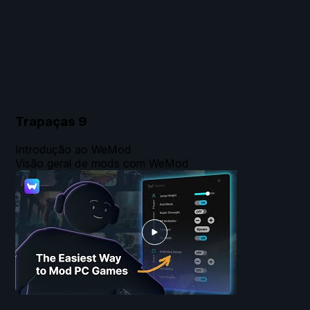
Trapaças
9
Introdução ao WeMod
Visão geral de mods com WeMod