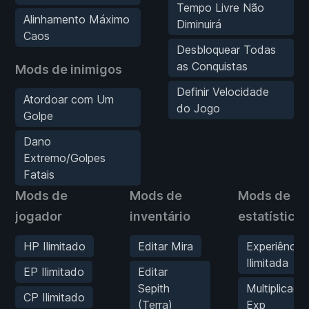
Tempo Livre Não
Alinhamento Máximo
Diminuirá
Caos
Desbloquear Todas
as Conquistas
Mods de inimigos
Definir Velocidade
Atordoar com Um
do Jogo
Golpe
Dano
Extremo/Golpes
Fatais
Mods de
Mods de
Mods de
jogador
inventário
estatísticas
HP Ilimitado
Editar Mira
Experiência
Ilimitada
EP Ilimitado
Editar
Sepith
Multiplicado
CP Ilimitado
(Terra)
Exp