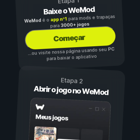
Etapa 1
Baixe o WeMod
para mods e trapaças
app nº1
é o
WeMod
3000+ jogos
para
Começar
PC
...ou visite nossa página usando seu
para baixar o aplicativo
Etapa 2
Abrir o jogo no WeMod
Meus jogos