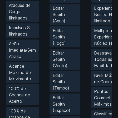
Ataques de
Editar
Experiência
Carga
Sepith
Núcleo Holl
Ilimitados
(Água)
Ilimitada
Impulsos S
Editar
Multiplicado
Ilimitados
Sepith
Experiência
(Fogo)
Núcleo Holl
Ação
Imediata/Sem
Editar
Destravar
Atraso
Sepith
Todas as S-
(Vento)
Habilidades
Alcance
Máximo de
Editar
Nível Máxi
Movimento
Sepith
de Conexão
(Tempo)
100% de
Pontos
Chance de
Editar
Gourmet
Acerto
Sepith
Máximos
(Espaço)
100% de
Classificaçã
Chance de