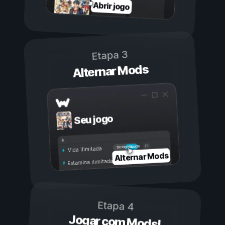
Abrir jogo
Etapa 3
Alternar Mods
Seu jogo
Ligada
Desligada
Vida ilimitada
Alternar Mods
Estamina ilimitada
Etapa 4
Jogar com Mods!