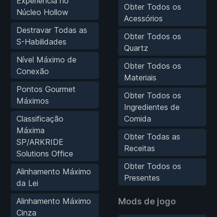
Experiência no
Obter Todos os
Núcleo Hollow
Acessórios
Destravar Todas as
Obter Todos os
S-Habilidades
Quartz
Nível Máximo de
Obter Todos os
Conexão
Materiais
Pontos Gourmet
Obter Todos os
Máximos
Ingredientes de
Classificação
Comida
Máxima
Obter Todas as
SP/ARKRIDE
Receitas
Solutions Office
Obter Todos os
Alinhamento Máximo
Presentes
da Lei
Alinhamento Máximo
Mods de jogo
Cinza