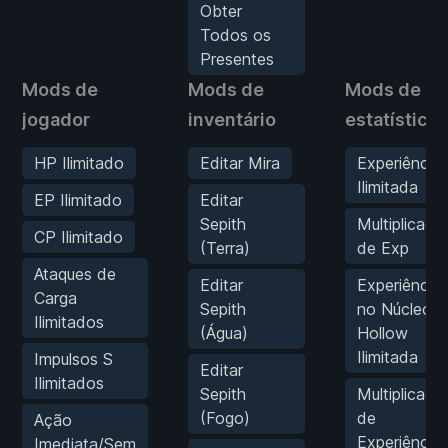
Obter
Todos os
Presentes
Mods de
Mods de
Mods de
jogador
inventário
estatísticas
HP Ilimitado
Editar Mira
Experiência
Ilimitada
EP Ilimitado
Editar
Sepith
Multiplicado
CP Ilimitado
(Terra)
de Exp
Ataques de
Editar
Experiência
Carga
Sepith
no Núcleo
Ilimitados
(Água)
Hollow
Ilimitada
Impulsos S
Editar
Ilimitados
Sepith
Multiplicado
(Fogo)
de
Ação
Experiência
Imediata/Sem