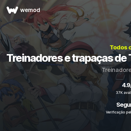
wemod
Todos 
Treinadores e trapaças de 
Treinadore
4.9
37K aval
Segu
Verificação pe