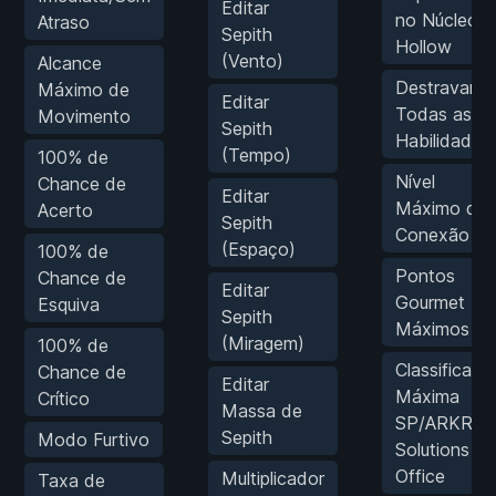
Editar
no Núcleo
Atraso
Sepith
Hollow
(Vento)
Alcance
Destravar
Máximo de
Editar
Todas as S-
Movimento
Sepith
Habilidades
(Tempo)
100% de
Nível
Chance de
Editar
Máximo de
Acerto
Sepith
Conexão
(Espaço)
100% de
Pontos
Chance de
Editar
Gourmet
Esquiva
Sepith
Máximos
(Miragem)
100% de
Classificaçã
Chance de
Editar
Máxima
Crítico
Massa de
SP/ARKRID
Sepith
Modo Furtivo
Solutions
Office
Multiplicador
Taxa de