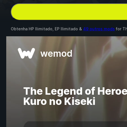
Obtenha HP Ilimitado, EP Ilimitado &
49 outros mods
for
Th