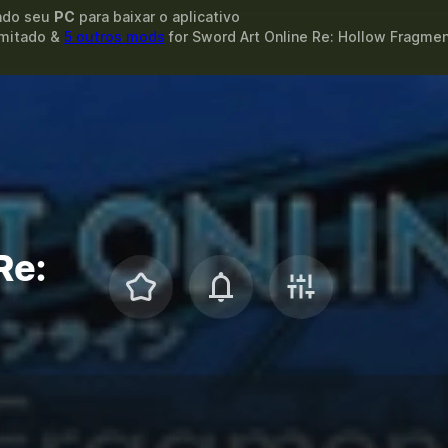
ando seu
PC
para baixar o aplicativo
limitado &
5 outros mods
for
Sword Art Online Re: Hollow Fragme