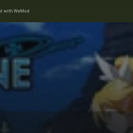
nt
with
WeMod