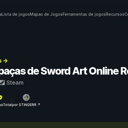
a
Lista de jogos
Mapas de Jogos
Ferramentas de jogos
Recursos
C
s →
apaças de Sword Art Online 
Steam
rusTotal
por STiNGERR ↗