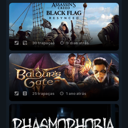
30 trapaças
9 dias atrás
25 trapaças
1 ano atrás