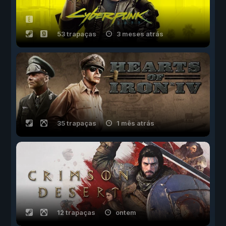
53 trapaças
3 meses atrás
35 trapaças
1 mês atrás
12 trapaças
ontem