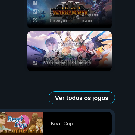
37
2 meses
trapaças
atrás
53 trapaças
ontem
Ver todos os jogos
Beat Cop