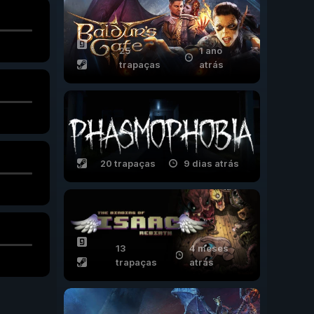
25
1 ano
trapaças
atrás
20 trapaças
9 dias atrás
13
4 meses
trapaças
atrás