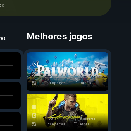
od
Melhores jogos
res
56
25 dias
trapaças
atrás
53
3 meses
trapaças
atrás