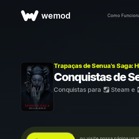
wemod
Como Funcion
Trapaças de Senua's Saga: He
Conquistas de Sen
Conquistas para
Steam
e
...ou visite nossa página us