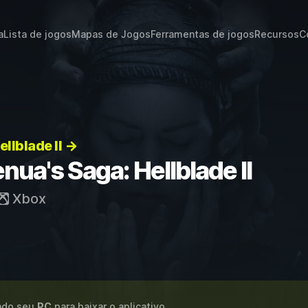
a
Lista de jogos
Mapas de Jogos
Ferramentas de jogos
Recursos
C
llblade II →
ua's Saga: Hellblade II
Xbox
ando seu
PC
para baixar o aplicativo