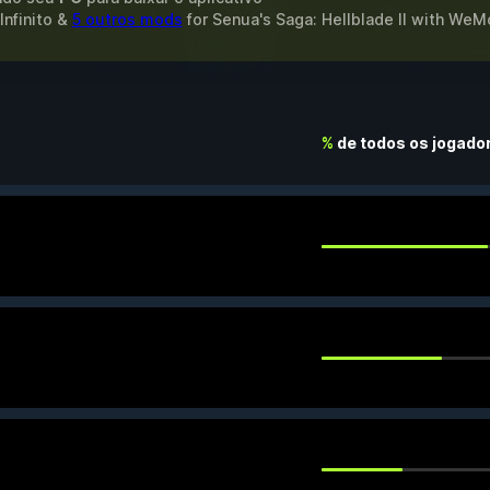
Infinito &
5 outros mods
for
Senua's Saga: Hellblade II
with
WeM
%
de todos os jogado