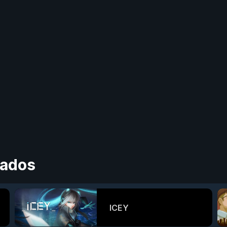
tados
ICEY