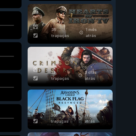
35
1 mês
trapaças
atrás
12
3 dias
trapaças
atrás
30
11 dias
trapaças
atrás