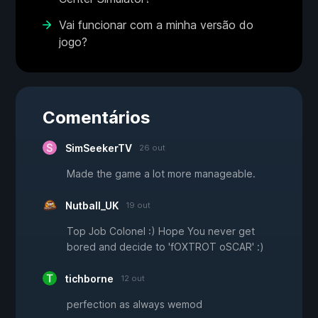
Vai funcionar com a minha versão do
jogo?
Comentários
SimSeekerTV
26 out
Made the game a lot more manageable.
Nutball_UK
19 out
Top Job Colonel :) Hope You never get
bored and decide to 'fOXTROT oSCAR' :)
tichborne
12 out
perfection as always wemod