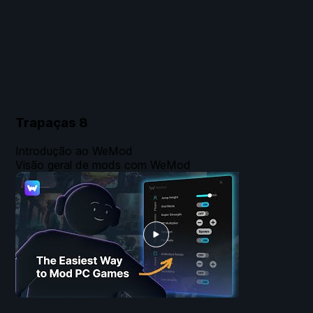
Trapaças
8
Introdução ao WeMod
Visão geral de mods com WeMod