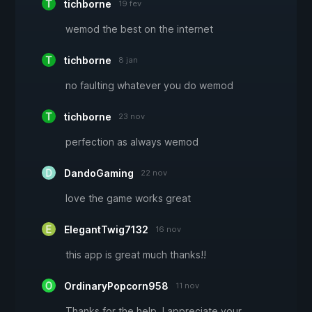
tichborne
19 fev
wemod the best on the internet
tichborne
8 jan
no faulting whatever you do wemod
tichborne
23 nov
perfection as always wemod
DandoGaming
22 nov
love the game works great
ElegantTwig7132
16 nov
this app is great much thanks!!
OrdinaryPopcorn958
11 nov
Thanks for the help. I appreciate your