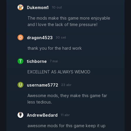
Dukemom1
10 out
The mods make this game more enjoyable
and I love the lack of time pressure!
dragon4523
30 set
thank you for the hard work
tichborne
7 mai
EXCELLENT AS ALWAYS WEMOD
username5772
23 abr
Awesome mods, they make this game far
less tedious.
AndrewBedard
11 abr
awesome mods for this game keep it up