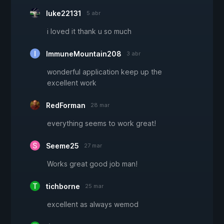
luke22131
5 abr
i loved it thank u so much
ImmuneMountain208
3 abr
wonderful application keep up the
excellent work
RedForman
28 mar
everything seems to work great!
Seeme25
27 mar
Works great good job man!
tichborne
25 mar
excellent as always wemod