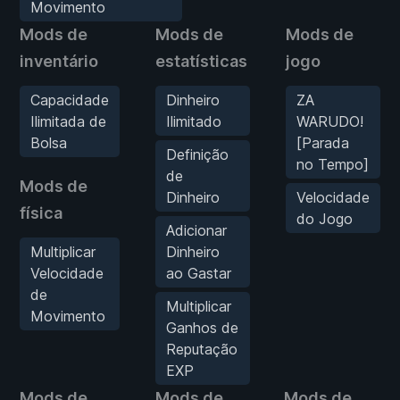
Movimento
Mods de
Mods de
Mods de
inventário
estatísticas
jogo
Capacidade
Dinheiro
ZA
Ilimitada de
Ilimitado
WARUDO!
Bolsa
[Parada
Definição
no Tempo]
de
Mods de
Dinheiro
Velocidade
física
do Jogo
Adicionar
Multiplicar
Dinheiro
Velocidade
ao Gastar
de
Multiplicar
Movimento
Ganhos de
Reputação
EXP
Mods de
Mods de
Mods de