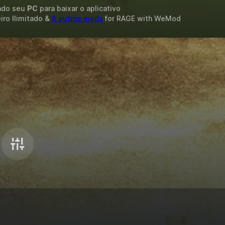
ando seu
PC
para baixar o aplicativo
iro Ilimitado &
6 outros mods
for
RAGE
with
WeMod