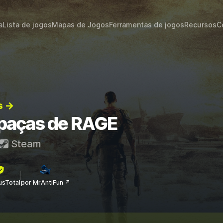
a
Lista de jogos
Mapas de Jogos
Ferramentas de jogos
Recursos
C
s →
apaças de RAGE
Steam
rusTotal
por MrAntiFun ↗