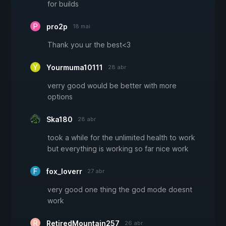
for builds
pro2p
18 mai
Thank you ur the best<3
Yourmuma10111
28 abr
verry good would be better with more
options
Ska180
28 abr
took a while for the unlimited health to work
but everything is working so far nice work
fox_loverr
27 abr
very good one thing the god mode doesnt
work
RetiredMountain257
26 abr