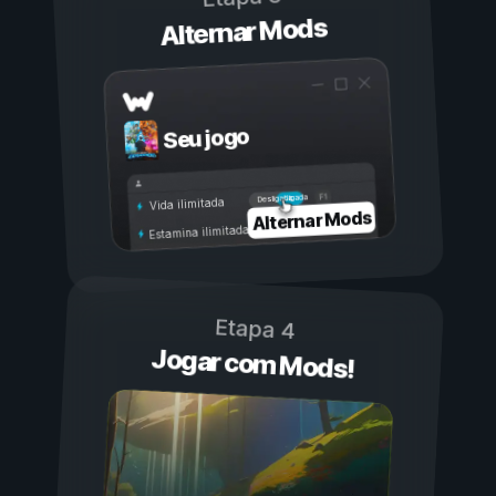
Alternar Mods
Seu jogo
Ligada
Desligada
Vida ilimitada
Alternar Mods
Estamina ilimitada
Etapa 4
Jogar com Mods!