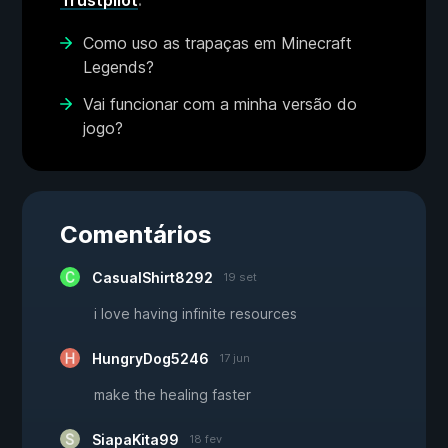
Trustpilot
.
Como uso as trapaças em Minecraft
Legends?
Vai funcionar com a minha versão do
jogo?
Comentários
CasualShirt8292
19 set
i love having infinite resources
HungryDog5246
17 jun
make the healing faster
SiapaKita99
18 fev