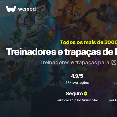
wemod
Todos os mais de 300
Treinadores e trapaças de
Treinadores e trapaças para
4.9/5
37K avaliações
d
Seguro
Verificação pelo VirusTotal
por 