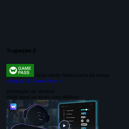
Trapaças
2
Estes mods fazem parte da nossa
coleção PC Game Pass →
.
Introdução ao WeMod
Visão geral de mods com WeMod