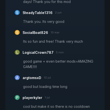
days! Thank you for this mod
SteadyTable1316
2 jun
Thank you. Its very good
SocialBoat826
10 mar
Its so fun and free! Thank very much
LogicalCrown787
5 nov
good game + even better mods=AMAZING
GAME!!!!
argtomsxD
10 jul
good but loading time long
playerkyler
1 jul
cool but make it so there is no cooldown