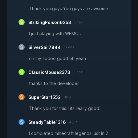
Thank you guys You guys are awsome
StrikingPoison6253
5 fev
I just playing with WEMOD
SilverSail7844
17 dez
oh my soooo good oh yeah
ClassicMouse2373
3 dez
thanks to the developer
SuperStar1552
30 jul
Thank you for this!! its really good!
SteadyTable1316
4 jun
I completed minecraft legends just in 2