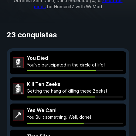
Obtenha Sem Dano, Dano Recebido [%] &
29 outros
mods
for
HumanitZ
with
WeMod
23 conquistas
You Died
You've participated in the circle of life!
Kill Ten Zeeks
Getting the hang of killing these Zeeks!
Yes We Can!
You Built something! Well, done!