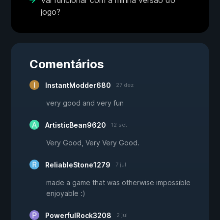
Vai funcionar com a minha versão do
jogo?
Comentários
InstantModder680
27 dez
very good and very fun
ArtisticBean9620
12 set
Very Good, Very Very Good.
ReliableStone1279
7 jul
made a game that was otherwise impossible
enjoyable :)
PowerfulRock3208
2 jul