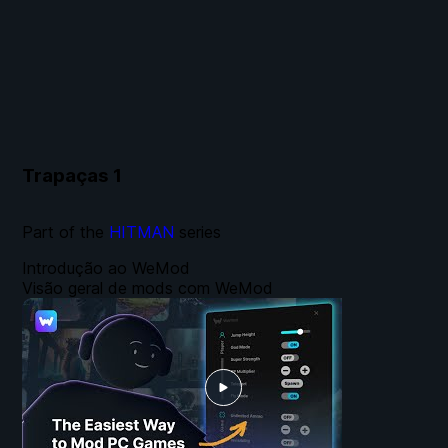
Trapaças
1
Part of the
HITMAN
series
Introdução ao WeMod
Visão geral de mods com WeMod