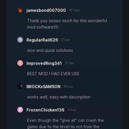
jamesbond007000
16 nov
Thank you soooo much for this wonderful
mod software!!!!
RegularRail626
21 jan
nice and quick solutions
ImprovedRing341
21 fev
BEST MOD I HAD EVER USE
BROCKxSAMSON
28 jun
works well, easy with description
FrozenChicken136
4 mai
Even though the "give all" can crash the
game due to the level its not from the