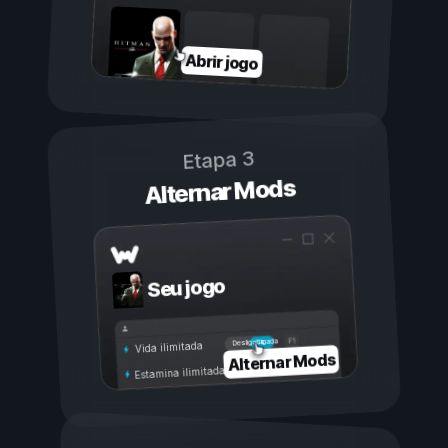
Abrir jogo
Etapa 3
Alternar Mods
Seu jogo
Ligada
Desligada
Vida ilimitada
Alternar Mods
Estamina ilimitada