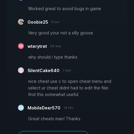
Worked great to avoid bugs in game
Goobie25
9 jun
Very good your not a silly goose
wterytret
28 mai
why should i type thanks
SilentCake640
7 mar
nice cheat use c to open cheat menu and
select ur cheat didnt had to edit the filei
find this somewhat useful
MobileDeer570
14 fev
Great cheats man! Thanks