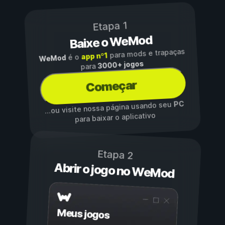
Etapa 1
Baixe o WeMod
para mods e trapaças
app nº1
é o
WeMod
3000+ jogos
para
Começar
PC
...ou visite nossa página usando seu
para baixar o aplicativo
Etapa 2
Abrir o jogo no WeMod
Meus jogos