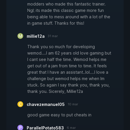
modders who made this fantastic trainer.
Ngl; its made this classic game more fun
being able to mess around with a lot of the
in game stuff. Thanks for this!
millie12a
31 mar
Thank you so much for developing
wemod....I am 62 years old love gaming but
I cant see half the time. Wemod helps me
get out of a jam from time to time. It feels
great that I have an assistant..lol....I love a
challenge but wemod helps me when Im
stuck. So again I say thank you, thank you,
thank you. Sicerely, Millie12a
chavezemanuel05
10 mar
good game easy to put cheats in
ParallelPotato583
6 mar