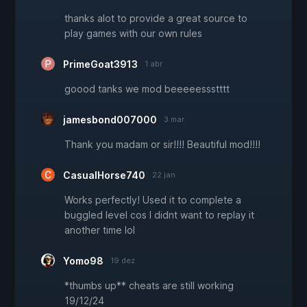
thanks alot to provide a great source to
play games with our own rules
PrimeGoat3913
1 abr
goood tanks we mod beeeeessstttt
jamesbond007000
3 mar
Thank you madam or sir!!!! Beautiful mod!!!!
CasualHorse740
22 jan
Works perfectly! Used it to complete a
buggled level cos I didnt want to replay it
another time lol
Yomo98
19 dez
*thumbs up** cheats are still working
19/12/24