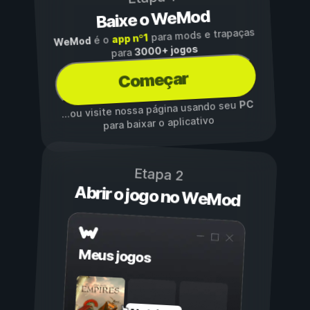
Baixe o WeMod
para mods e trapaças
app nº1
é o
WeMod
3000+ jogos
para
Começar
PC
...ou visite nossa página usando seu
para baixar o aplicativo
Etapa 2
Abrir o jogo no WeMod
Meus jogos