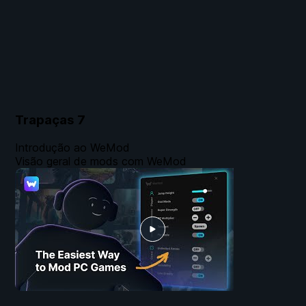
Trapaças
7
Introdução ao WeMod
Visão geral de mods com WeMod