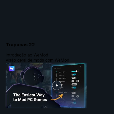
Trapaças
22
Introdução ao WeMod
Visão geral de mods com WeMod