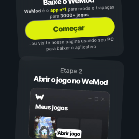
Baixe o WeMod
para mods e trapaças
app nº1
é o
WeMod
3000+ jogos
para
Começar
PC
...ou visite nossa página usando seu
para baixar o aplicativo
Etapa 2
Abrir o jogo no WeMod
Meus jogos
Abrir jogo