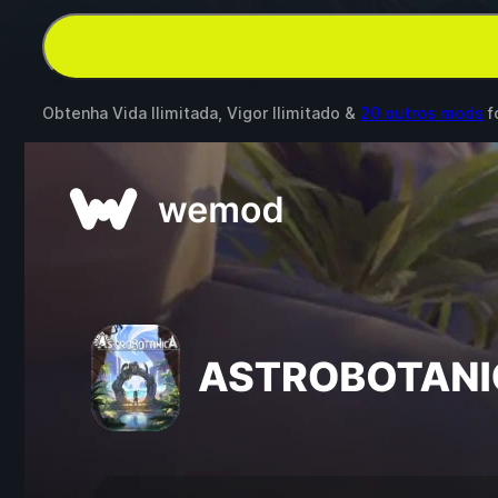
Obtenha Vida Ilimitada, Vigor Ilimitado &
20 outros mods
f