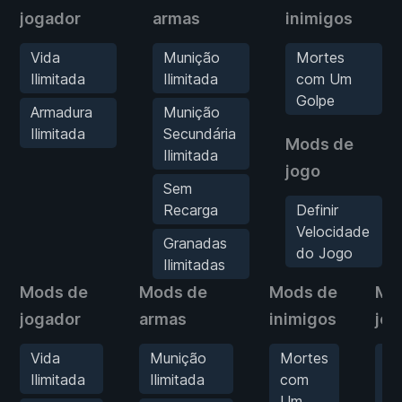
jogador
armas
inimigos
Vida
Munição
Mortes
Ilimitada
Ilimitada
com Um
Golpe
Armadura
Munição
Ilimitada
Secundária
Mods de
Ilimitada
jogo
Sem
Recarga
Definir
Velocidade
Granadas
do Jogo
Ilimitadas
Mods de
Mods de
Mods de
Mo
jogador
armas
inimigos
jog
Vida
Munição
Mortes
De
Ilimitada
Ilimitada
com
Ve
Um
do