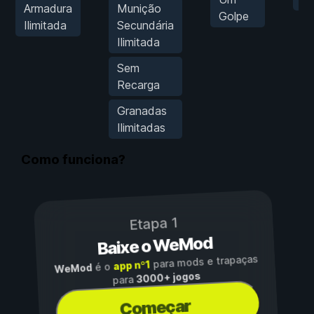
Armadura
Munição
Golpe
Ilimitada
Secundária
Ilimitada
Sem
Recarga
Granadas
Ilimitadas
Como funciona?
Etapa 1
Baixe o WeMod
para mods e trapaças
app nº1
é o
WeMod
3000+ jogos
para
Começar