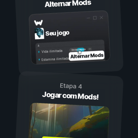
Alternar Mods
Seu jogo
Ligada
Desligada
Vida ilimitada
Alternar Mods
Estamina ilimitada
Etapa 4
Jogar com Mods!