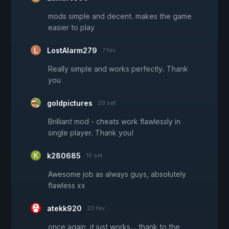
mods simple and decent. makes the game
easier to play
LostAlarm279
7 fev
Really simple and works perfectly. Thank
you
goldpictures
29 set
Brilliant mod - cheats work flawlessly in
single player. Thank you!
k280685
15 set
Awesome job as always guys, absolutely
flawless xx
atekk920
20 fev
once again, it just works... thank to the