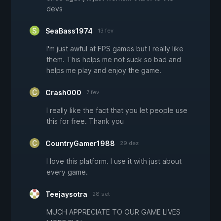
devs
SeaBass1974
13 fev
I'm just awful at FPS games but I really like
them. This helps me not suck so bad and
helps me play and enjoy the game.
Crash000
7 fev
I really like the fact that you let people use
this for free. Thank you
CountryGamer1988
29 dez
I love this platform. I use it with just about
every game.
Teejaysotra
28 set
MUCH APPRECIATE TO OUR GAME LIVES