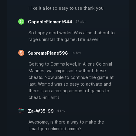
i like it a lot so easy to use thank you
CapableElement644
27 abr
So happy mod works! Was almost about to
rage uninstall the game. Life Saver!
SupremePlane598
14 fev
Getting to Comms level, in Aliens Colonial
Marines, was impossible without these
cheats. Now able to continue the game at
last. Wemod was so easy to activate and
there is an amazing amount of games to
cheat. Brilliant !
Za-W35-99
4 fev
Awesome, is there a way to make the
smartgun unlimited ammo?