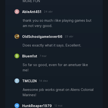
MORE FUN
AbleAnt451
24 abr
thank you so much i like playing games but
am not very good.
OldSchoolgamelover66
23 abr
Does exactly what it says. Excellent.
Bluem1st
7 mar
So far so good, even for an ametuer like
me!
TMCLEN
14 dez
Awesome job works great on Aliens Colonial
Marines!
HunkReaper1979
12 mai