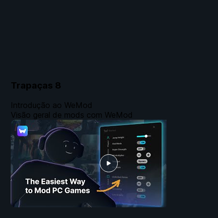
Trapaças
8
Introdução ao WeMod
Visão geral de mods com WeMod