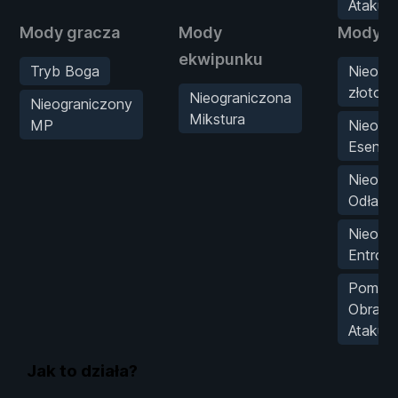
Ataku
Mody gracza
Mody
Mody st
ekwipunku
Tryb Boga
Nieogr
złoto
Nieograniczona
Nieograniczony
Mikstura
MP
Nieogr
Esencj
Nieogr
Odłamk
Nieogr
Entropi
Pomnó
Obraże
Ataku
Jak to działa?