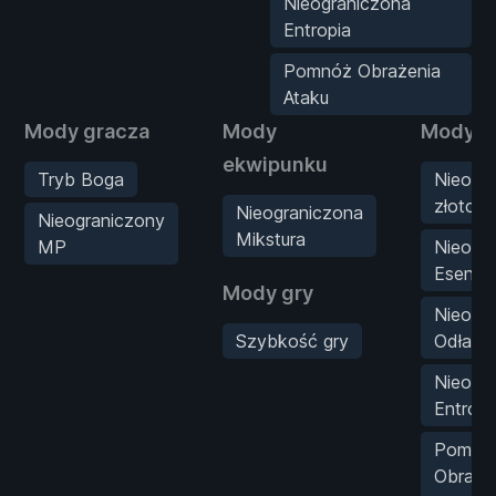
Nieograniczona
Entropia
Pomnóż Obrażenia
Ataku
Mody gracza
Mody
Mody st
ekwipunku
Tryb Boga
Nieogr
złoto
Nieograniczona
Nieograniczony
Mikstura
MP
Nieogr
Esencj
Mody gry
Nieogr
Szybkość gry
Odłamk
Nieogr
Entropi
Pomnó
Obraże