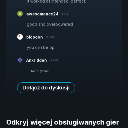
It worked as intended, perfect.
awesomeace24
1 sty
good and overpowered
bloooon
19 kwi
you can be op
Anxridden
8 kwi
Thank you!!
Dołącz do dyskusji
Odkryj więcej obsługiwanych gier