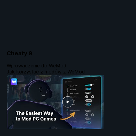
Cheaty
9
Wprowadzenie do WeMod
Jak korzystać z modów z WeMod