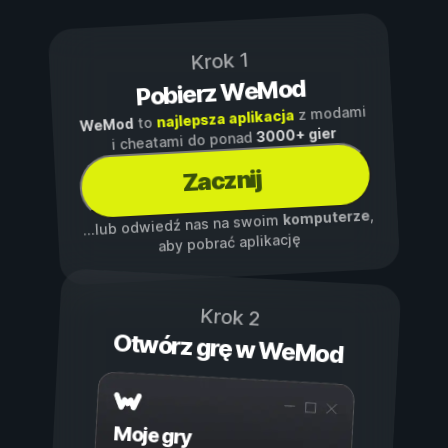
Krok 1
Pobierz WeMod
z modami
najlepsza aplikacja
to
WeMod
3000+ gier
i cheatami do ponad
Zacznij
,
komputerze
...lub odwiedź nas na swoim
aby pobrać aplikację
Krok 2
Otwórz grę w WeMod
Moje gry