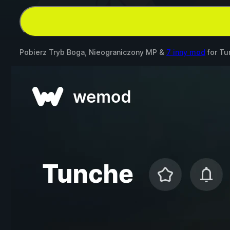
Pobierz Tryb Boga, Nieograniczony MP &
7 inny mod
for
Tu