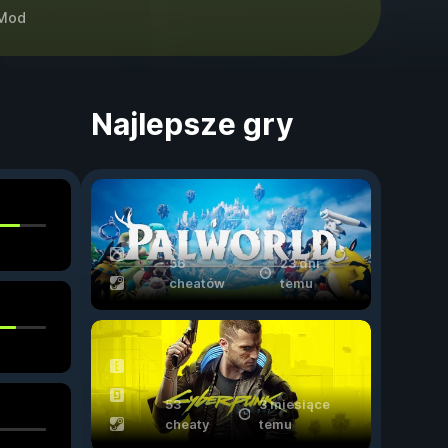
Mod
Najlepsze gry
56
23 dni
cheatów
temu
53
3 miesiące
cheaty
temu