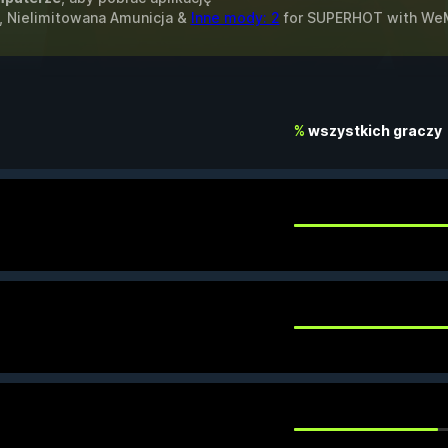
, Nielimitowana Amunicja &
Inne mody: 2
for
SUPERHOT
with
We
%
wszystkich graczy