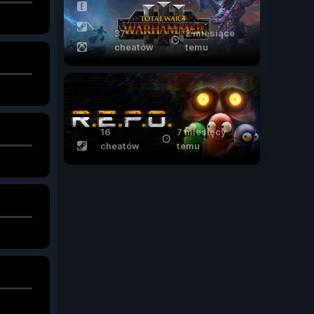
37
2 miesiące
cheatów
temu
16
7 miesięcy
cheatów
temu