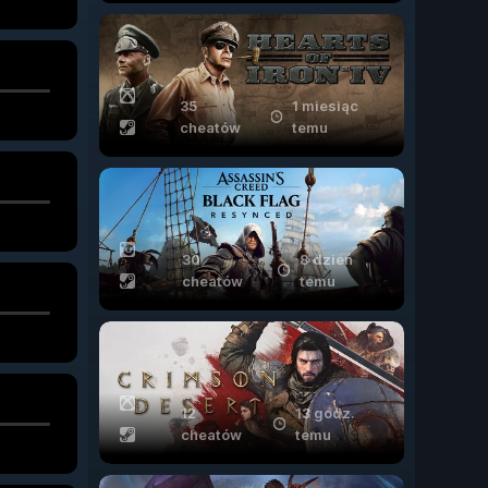
35
1 miesiąc
cheatów
temu
30
8 dzień
cheatów
temu
12
13 godz.
cheatów
temu