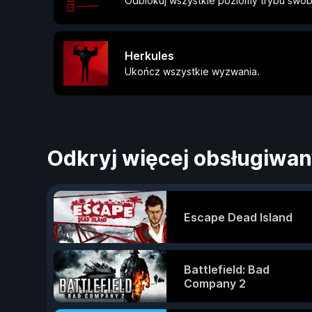
Odblokuj wszystkie poziomy trybu swo
Herkules
Ukończ wszystkie wyzwania.
Odkryj więcej obsługiwan
Escape Dead Island
Battlefield: Bad
Company 2