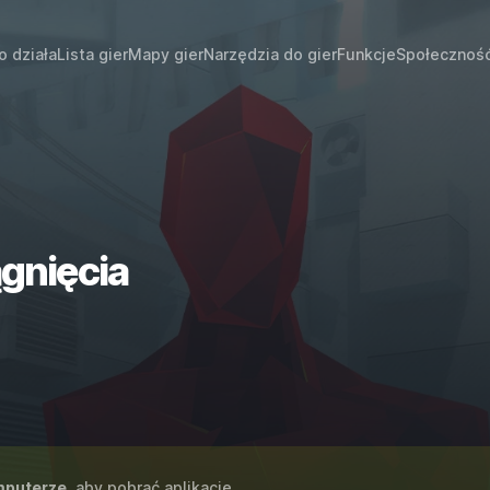
o działa
Lista gier
Mapy gier
Narzędzia do gier
Funkcje
Społecznoś
gnięcia
puterze
, aby pobrać aplikację