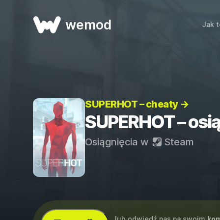
wemod
Jak t
SUPERHOT – cheaty →
SUPERHOT – osią
Osiągnięcia w
Steam
...lub odwiedź nas na swoim
kom