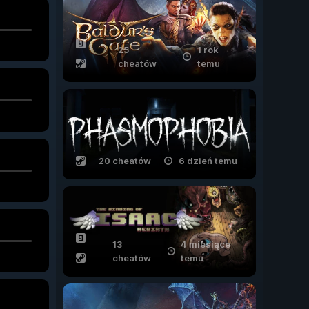
25
1 rok
cheatów
temu
20 cheatów
6 dzień temu
13
4 miesiące
cheatów
temu