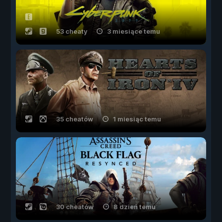
53 cheaty
3 miesiące temu
35 cheatów
1 miesiąc temu
30 cheatów
8 dzień temu