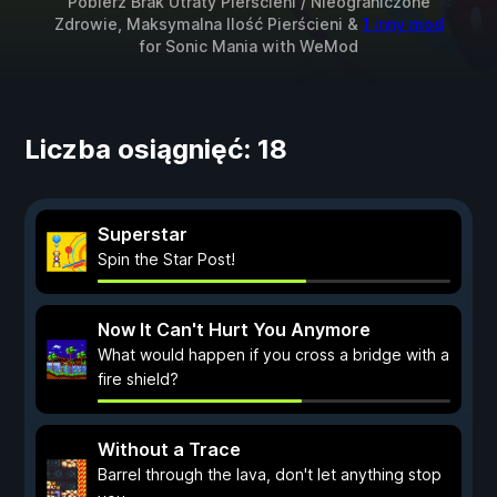
Pobierz Brak Utraty Pierścieni / Nieograniczone
Zdrowie, Maksymalna Ilość Pierścieni &
1 inny mod
for
Sonic Mania
with
WeMod
Liczba osiągnięć: 18
Superstar
Spin the Star Post!
Now It Can't Hurt You Anymore
What would happen if you cross a bridge with a
fire shield?
Without a Trace
Barrel through the lava, don't let anything stop