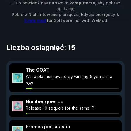
...lub odwiedź nas na swoim
komputerze
, aby pobrać
aplikację
Pobierz Nielimitowane pieniądze, Edycja pieniędzy &
5 inny mod
for
Software Inc.
with
WeMod
Liczba osiągnięć: 15
The GOAT
Win a platinum award by winning 5 years in a
row
Number goes up
Release 10 sequels for the same IP
Frames per season