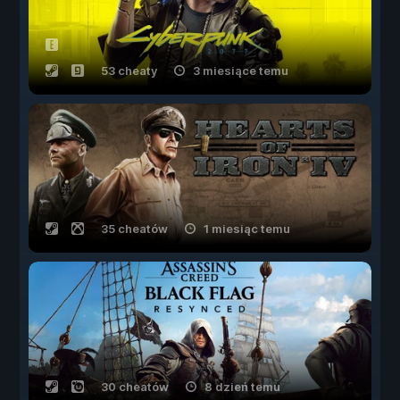
53 cheaty
3 miesiące temu
35 cheatów
1 miesiąc temu
30 cheatów
8 dzień temu