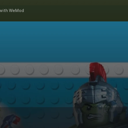
with
WeMod