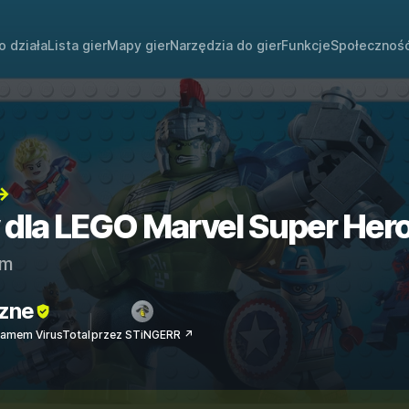
o działa
Lista gier
Mapy gier
Narzędzia do gier
Funkcje
Społecznoś
→
y dla LEGO Marvel Super Her
am
zne
amem VirusTotal
przez STiNGERR ↗