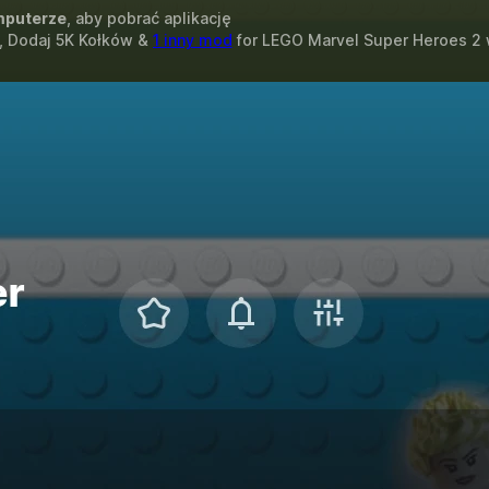
puterze
, aby pobrać aplikację
, Dodaj 5K Kołków &
1 inny mod
for
LEGO Marvel Super Heroes 2