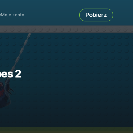
Pobierz
ć
Moje konto
oes 2