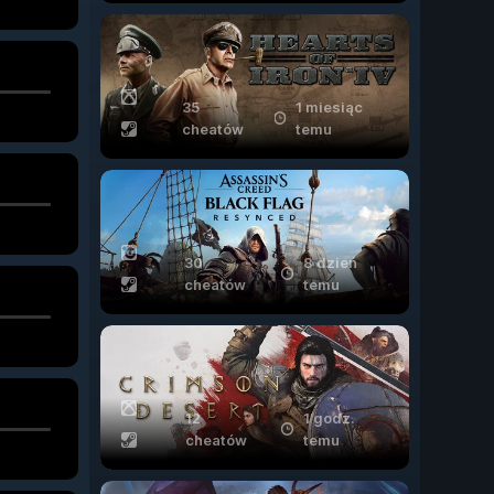
35
1 miesiąc
cheatów
temu
30
8 dzień
cheatów
temu
12
1 godz.
cheatów
temu