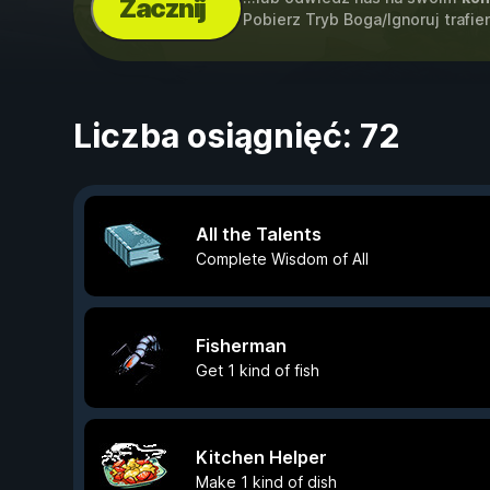
Zacznij
Pobierz Tryb Boga/Ignoruj trafi
Liczba osiągnięć: 72
All the Talents
Complete Wisdom of All
Fisherman
Get 1 kind of fish
Kitchen Helper
Make 1 kind of dish