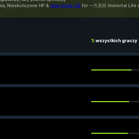
enia, Nieskończone HP &
Inne mody: 32
for
一方灵田 Immortal Life
w
%
wszystkich graczy