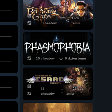
25
1 rok
cheatów
temu
20 cheatów
6 dzień temu
13
4 miesiące
cheatów
temu