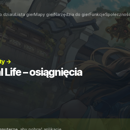
o działa
Lista gier
Mapy gier
Narzędzia do gier
Funkcje
Społecznoś
ty →
ife – osiągnięcia
puterze
, aby pobrać aplikację