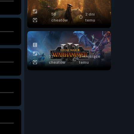
50
2 dni
cheatów
temu
37
2 miesiące
cheatów
temu