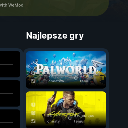
ith
WeMod
Najlepsze gry
56
22 dni
cheatów
temu
53
3 miesiące
cheaty
temu