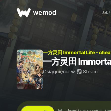
wemod
Jak t
一方灵田 Immortal Life – chea
一方灵田 Immortal L
Osiągnięcia w
Steam
...lub odwiedź nas na swoim
kom