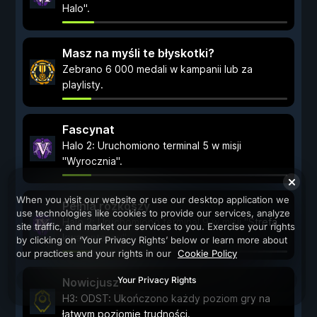
Halo".
Masz na myśli te błyskotki?
Zebrano 6 000 medali w kampanii lub za
playlisty.
Fascynat
Halo 2: Uruchomiono terminal 5 w misji
"Wyrocznia".
When you visit our website or use our desktop application we
Pełnia rozkoszy
use technologies like cookies to provide our services, analyze
Halo 2: Uruchomiono terminal 9 w misji "Strefa
site traffic, and market our services to you. Exercise your rights
kwarantanny".
by clicking on ‘Your Privacy Rights’ below or learn more about
our practices and your rights in our
Cookie Policy
Your Privacy Rights
Nowicjusz
H3: ODST: Ukończono każdy poziom gry na
łatwym poziomie trudności.