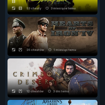
53 cheaty
3 miesiące temu
35 cheatów
1 miesiąc temu
12 cheatów
3 dni temu