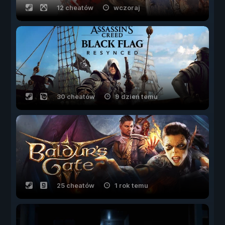
12 cheatów
wczoraj
30 cheatów
9 dzień temu
25 cheatów
1 rok temu