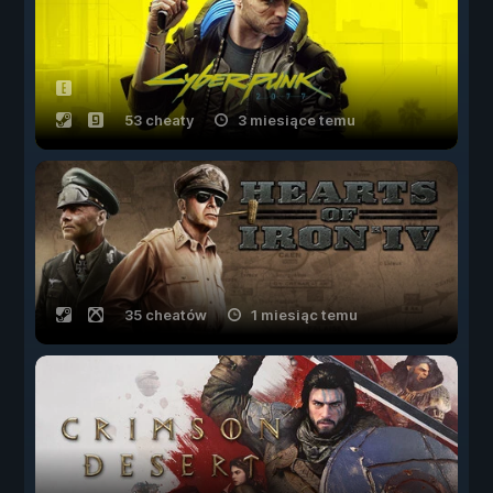
53 cheaty
3 miesiące temu
35 cheatów
1 miesiąc temu