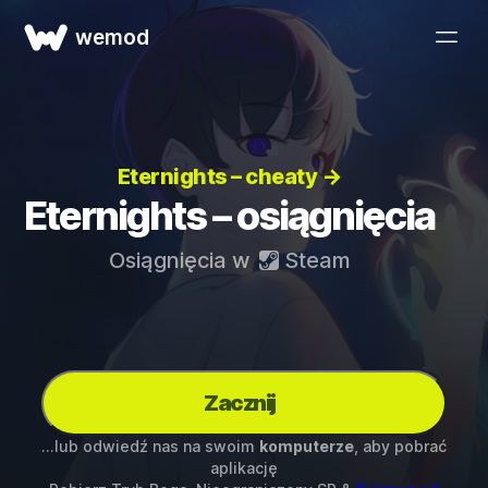
wemod
Eternights – cheaty →
Eternights – osiągnięcia
Osiągnięcia w
Steam
Zacznij
...lub odwiedź nas na swoim
komputerze
, aby pobrać
aplikację