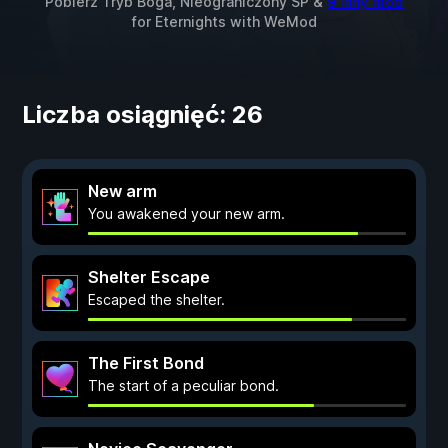
Pobierz Tryb Boga, Nieograniczony SP &
9 inny mod
for
Eternights
with
WeMod
Liczba osiągnięć: 26
New arm
You awakened your new arm.
Shelter Escape
Escaped the shelter.
The First Bond
The start of a peculiar bond.