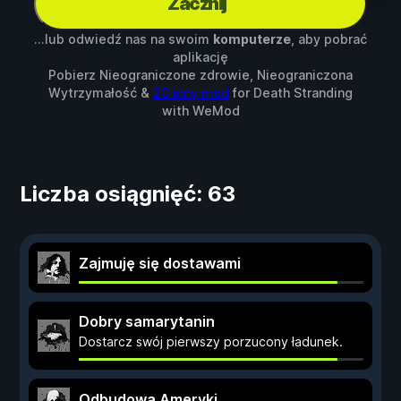
Zacznij
...lub odwiedź nas na swoim
komputerze
, aby pobrać
aplikację
Pobierz Nieograniczone zdrowie, Nieograniczona
Wytrzymałość &
20 inny mod
for
Death Stranding
with
WeMod
Liczba osiągnięć: 63
Zajmuję się dostawami
Dobry samarytanin
Dostarcz swój pierwszy porzucony ładunek.
Odbudowa Ameryki