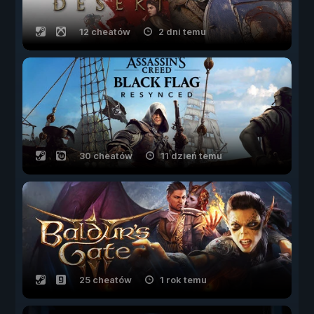
12 cheatów
2 dni temu
30 cheatów
11 dzień temu
25 cheatów
1 rok temu