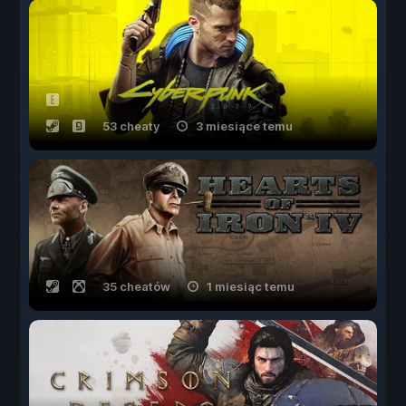
53 cheaty
3 miesiące temu
35 cheatów
1 miesiąc temu