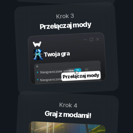
Krok 3
Przełączaj mody
Twoja gra
Wł.
Wył.
Nieograniczone zdrowie
Przełączaj mody
Nieograniczona wytrzymałość
Krok 4
Graj z modami!