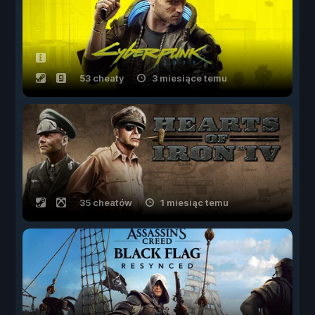
53 cheaty
3 miesiące temu
35 cheatów
1 miesiąc temu