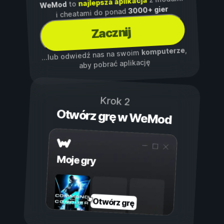
najlepsza aplikacja
to
WeMod
3000+ gier
i cheatami do ponad
Zacznij
,
komputerze
...lub odwiedź nas na swoim
aby pobrać aplikację
Krok 2
Otwórz grę w WeMod
Moje gry
Otwórz grę