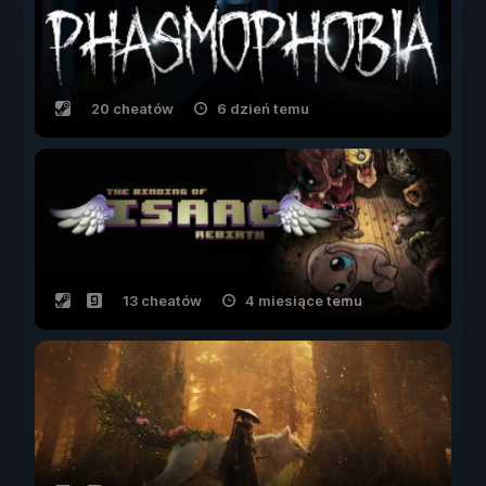
20 cheatów
6 dzień temu
13 cheatów
4 miesiące temu