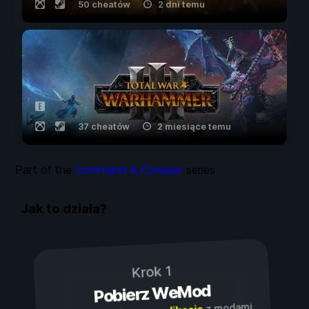
50 cheatów
2 dni temu
37 cheatów
2 miesiące temu
Part of the
Command & Conquer
series
Jak to działa?
Krok 1
Pobierz WeMod
z modami