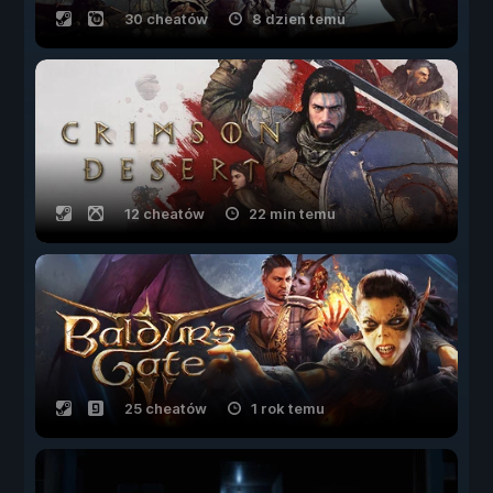
30 cheatów
8 dzień temu
12 cheatów
22 min temu
25 cheatów
1 rok temu