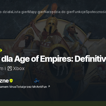
o działa
Lista gier
Mapy gier
Narzędzia do gier
Funkcje
Społecznoś
→
 dla Age of Empires: Definitiv
am
i
Xbox
zne
amem VirusTotal
przez MrAntiFun ↗