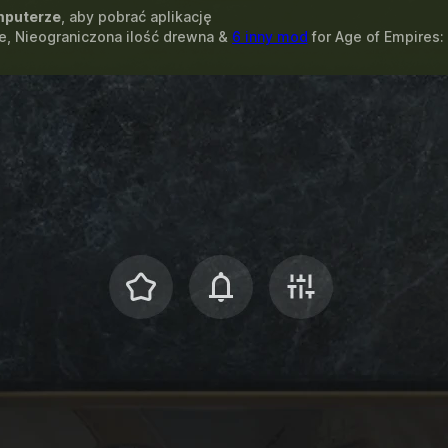
puterze
, aby pobrać aplikację
e, Nieograniczona ilość drewna &
6 inny mod
for
Age of Empires: 