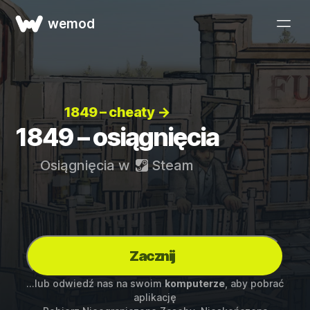
wemod
1849 – cheaty →
1849 – osiągnięcia
Osiągnięcia w
Steam
Zacznij
...lub odwiedź nas na swoim
komputerze
, aby pobrać
aplikację