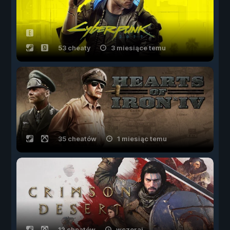
53 cheaty
3 miesiące temu
35 cheatów
1 miesiąc temu
12 cheatów
wczoraj