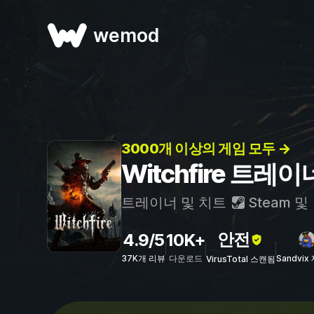
wemod
3000개 이상의 게임 모두 →
Witchfire 트레
트레이너 및 치트
Steam
및
안전
4.9/5
10K+
37K개 리뷰
다운로드
Sandvix
VirusTotal 스캔됨