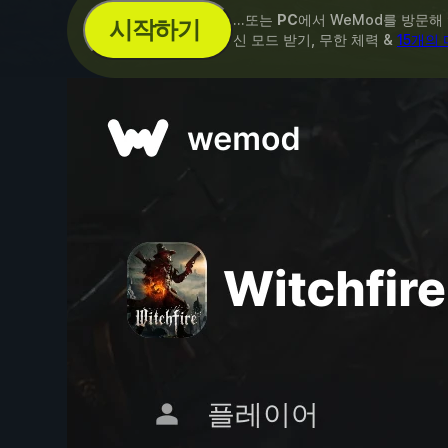
...또는
PC
에서 WeMod를 방문해
시작하기
신 모드 받기, 무한 체력 &
15개의