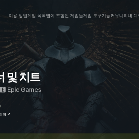
이용 방법
게임 목록
맵이 포함된 게임들
게임 도구
기능
커뮤니티
내 계
이너 및 치트
Epic Games
 제작 ↗