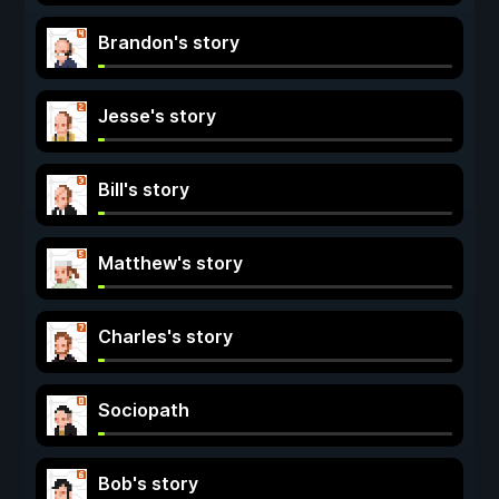
Brandon's story
Jesse's story
Bill's story
Matthew's story
Charles's story
Sociopath
Bob's story