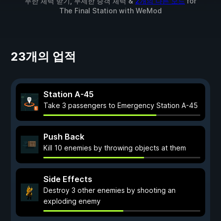
무한 체력 받기, 무제한 승객 체력 &
2개의 다른 모드
for
The Final Station
with
WeMod
23개의 업적
Station A-45
Take 3 passengers to Emergency Station A-45
Push Back
Kill 10 enemies by throwing objects at them
Side Effects
Destroy 3 other enemies by shooting an
exploding enemy